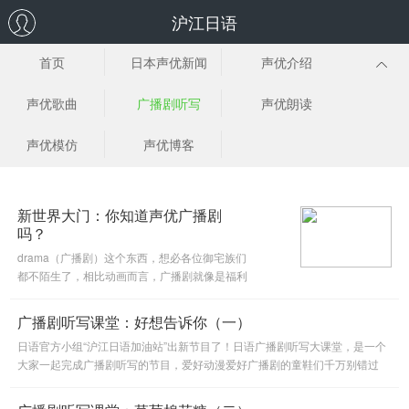
沪江日语
首页
日本声优新闻
声优介绍
声优歌曲
广播剧听写
声优朗读
声优模仿
声优博客
新世界大门：你知道声优广播剧
吗？
drama（广播剧）这个东西，想必各位御宅族们
都不陌生了，相比动画而言，广播剧就像是福利
一样给了我们各种各样“花痴”的对象。而且广播
剧的种类也是丰富多彩任君选择，今天小编就带
广播剧听写课堂：好想告诉你（一）
你认识一下，声优广播剧都有
日语官方小组“沪江日语加油站”出新节目了！日语广播剧听写大课堂，是一个
大家一起完成广播剧听写的节目，爱好动漫爱好广播剧的童鞋们千万别错过
啦。