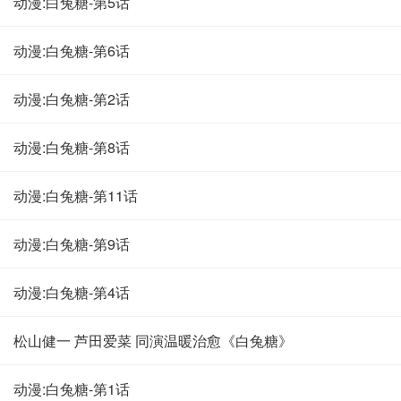
动漫:白兔糖-第5话
动漫:白兔糖-第6话
动漫:白兔糖-第2话
动漫:白兔糖-第8话
动漫:白兔糖-第11话
动漫:白兔糖-第9话
动漫:白兔糖-第4话
松山健一 芦田爱菜 同演温暖治愈《白兔糖》
动漫:白兔糖-第1话