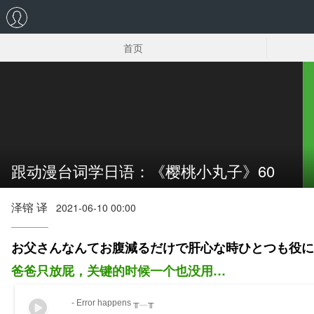
首页
樱桃小丸子原版漫画
跟动漫台词学日语：《樱桃小丸子》60
泽镕 译
2021-06-10 00:00
お父さんなんてお腹減るだけで肝心な時ひとつも役に
爸爸只放屁，关键的时候一个也没用…
- Error happens ╥﹏╥