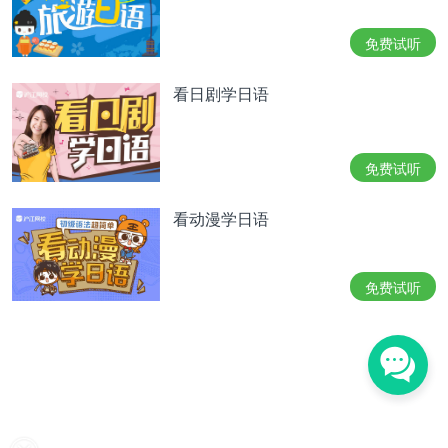
10.鰹
免费试听
かつお・・・スズキ目・サバ科に属する魚の一種。
暖海・外洋性の大型肉食魚。
看日剧学日语
11.魳
かます・・・スズキ目サバ亜目カマス科に分類され
免费试听
る魚類の総称。カマス科はカマス属のみ1属で構成
され、オニカマスなど少なくとも21種が記載され
看动漫学日语
る。
12.鰈
免费试听
かれい・・・かれい科の海魚。体は平らで卵形。普
通、目は二つとも体の右側にある。目のある側の体
色は黒いが、周囲の色によってすぐに変わる。反対
側は白色。海底の砂の上に、黒い方を上にして横た
わる。食用。