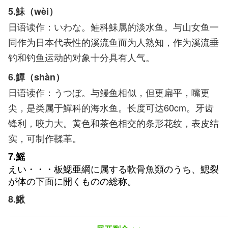
5.鮇（wèi）
日语读作：いわな。鲑科鮇属的淡水鱼。与山女鱼一
同作为日本代表性的溪流鱼而为人熟知，作为溪流垂
钓和钓鱼运动的对象十分具有人气。
6.鱓（shàn）
日语读作：うつぼ。与鳗鱼相似，但更扁平，嘴更
尖，是类属于鱓科的海水鱼。长度可达60cm。牙齿
锋利，咬力大。黄色和茶色相交的条形花纹，表皮结
实，可制作鞣革。
7.鰩
えい・・・板鰓亜綱に属する軟骨魚類のうち、鰓裂
が体の下面に開くものの総称。
8.鰍
かじか・・・カサゴ目カジカ科に属する魚。地方に