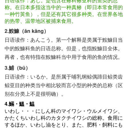
日语读作：あじ。是包含在鲹科鲹亚科的鱼类的总
称。在日本多指这当中的一种真鲹（即日本常食用的
一种竹荚鱼），但是还有其它很多种类。在世界各地
的热带、温带地区被捕来食用。
2.鮟鱇（ān kāng）
日语读作：あんこう。第一个解释是类属于鮟鱇目当
中的鮟鱇科鱼的日语总称。但是，也指鮟鱇目全体。
再者，也有特指在鮟鱇科当中用于食用的鱼的情况。
3.鯆（bū）
日语读作：いるか。是所属于哺乳纲鲸偶蹄目鲸类齿
鲸亚目的种类当中相比较而言小型的种类的总称（区
别在分类上不是很明确）。
4.鰯・鰮・鰛
いわし・・・にしん科のマイワシ・ウルメイワシ、
かたくちいわし科のカタクチイワシの総称。食用に
するほか、いわし油をとり、また、肥料・飼料にも