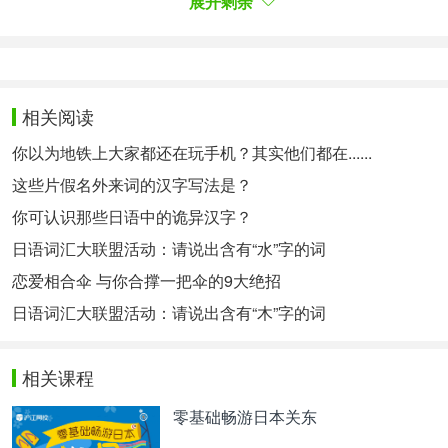
よっては、他のハゼ科の魚とともにゴリ、ドンコと
展开剩余
呼ばれることもある。 体色は淡褐色から暗褐色ま
で、地域変異に富んでいる。
9.鯑
相关阅读
かずのこ・・・ニシンの魚卵である。
你以为地铁上大家都还在玩手机？其实他们都在......
7.鳐（yáo）
这些片假名外来词的汉字写法是？
日语读作：えい。是所属于板鳃亚纲的软骨鱼类当中
鳃裂位于身体下面的鱼类的总称。
你可认识那些日语中的诡异汉字？
日语词汇大联盟活动：请说出含有“水”字的词
8.鳅（qiū）
恋爱相合伞 与你合撑一把伞的9大绝招
日语读作：かじか。所属于鲉形目鳅科的鱼类。根据
地区不同，也有时候与其它鲨科的鱼一同被称为“ゴ
日语词汇大联盟活动：请说出含有“木”字的词
リ（杜父鱼）”、“ドンコ（钝子）”。体色从淡褐色到
暗褐色，根据地域的变化颜色丰富。
相关课程
9.鯑（xī）
零基础畅游日本关东
日语读作：かずのこ。也就是鲱鱼的鱼卵。