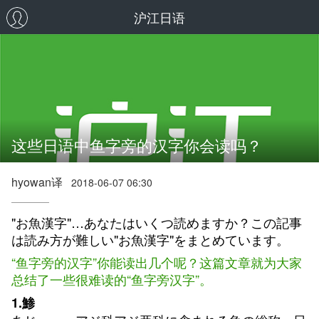
沪江日语
这些日语中鱼字旁的汉字你会读吗？
hyowan译
2018-06-07 06:30
"お魚漢字"…あなたはいくつ読めますか？この記事
は読み方が難しい"お魚漢字"をまとめています。
“鱼字旁的汉字”你能读出几个呢？这篇文章就为大家
总结了一些很难读的“鱼字旁汉字”。
1.鯵