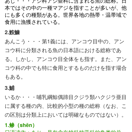
あじ・・・アジ科アジ亜科に含まれる魚の総称。日
本ではその中の一種マアジを指すことが多いが、他
にも多くの種類がある。世界各地の熱帯・温帯域で
食用に漁獲されている。
2.鮟鱇
あんこう・・・第1義には、アンコウ目中の、アン
コウ科に分類される魚の日本語における総称であ
る。しかし、アンコウ目全体をも指す。また、アン
コウ科の中でも特に食用とするものだけを指す場合
もある。
3.鯆
いるか・・・哺乳綱鯨偶蹄目クジラ類ハクジラ亜目
に属する種の内、比較的小型の種の総称（なお、こ
の区別は分類上においては明確なものではない）。
1.鲹（shēn）