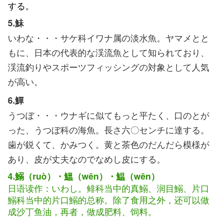
する。
5.鮇
いわな・・・サケ科イワナ属の淡水魚。ヤマメとと
もに、日本の代表的な渓流魚として知られており、
渓流釣りやスポーツフィッシングの対象として人気
が高い。
6.鱓
うつぼ・・・ウナギに似てもっと平たく、口のとが
った、うつぼ科の海魚。長さ六〇センチに達する。
歯が鋭くて、かみつく。黄と茶色のだんだら模様が
あり、皮が丈夫なのでなめし皮にする。
4.鰯（ruò）・鰮（wēn）・鰛（wēn）
日语读作：いわし。鲱科当中的真鰯、润目鰯、片口
鰯科当中的片口鰯的总称。除了食用之外，还可以做
成沙丁鱼油，再者，做成肥料、饲料。