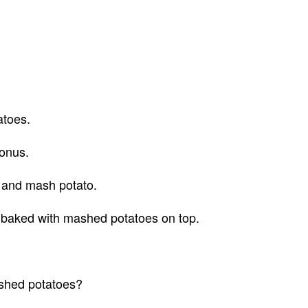
atoes.
bonus.
k and mash potato.
t baked with mashed potatoes on top.
ashed potatoes?