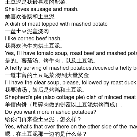
土豆泥是我最喜欢的配菜。
She loves sausage and mash.
她喜欢香肠和土豆泥。
A dish of meat topped with mashed potato
一盘土豆泥盖浇肉
I like corned beef hash.
我喜欢腌牛肉烘土豆泥。
Yes, I'll have tomato soup, roast beef and mashed pot
是的。蕃茄汤、烤牛肉，以及土豆泥。
A hefty serving of mashed potatoes;received a hefty 
一道丰富的土豆泥菜;得到大量奖金
I'll have the clear soup, please, followed by roast duc
我要清汤，随后是烤鸭和土豆泥。
Shepherd's pie (also cottage pie) dish of minced mea
羊倌肉饼（用碎肉做的饼覆以土豆泥烘烤而成）。
Do you want more mashed potatoes?
给你们再来些土豆泥，怎么样？
Yes, what's that over there on the other side of the m
嗯，在土豆泥那一边的是什么菜？