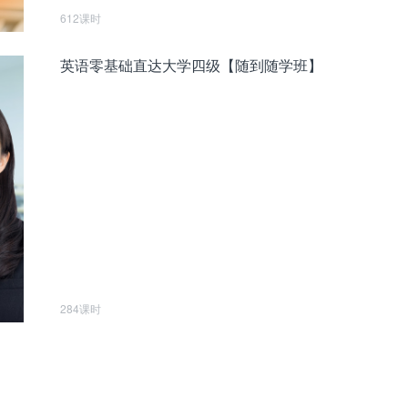
612课时
英语零基础直达大学四级【随到随学班】
284课时