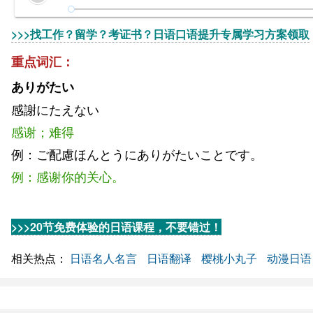
>>>找工作？留学？考证书？日语口语提升专属学习方案领取
重点词汇：
ありがたい
感謝にたえない
感谢；难得
例：ご配慮ほんとうにありがたいことです。
例：感谢你的关心。
>>>20节免费体验的日语课程，不要错过！
相关热点：
日语名人名言
日语翻译
樱桃小丸子
动漫日语