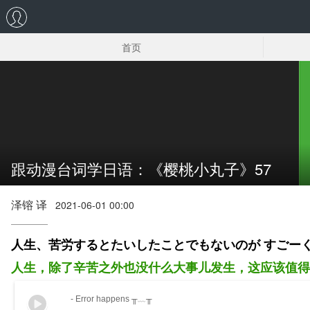
首页
樱桃小丸子原版漫画
跟动漫台词学日语：《樱桃小丸子》57
泽镕 译
2021-06-01 00:00
人生、苦労するとたいしたことでもないのが すごー
人生，除了辛苦之外也没什么大事儿发生，这应该值得
- Error happens ╥﹏╥