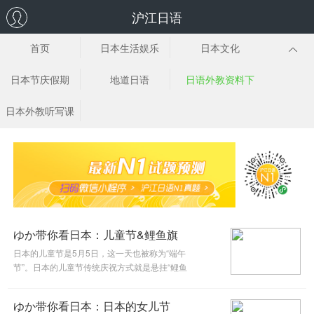
沪江日语
首页
日本生活娱乐
日本文化
日本节庆假期
地道日语
日语外教资料下
载
日本外教听写课
堂
ゆか带你看日本：儿童节&鲤鱼旗
日本的儿童节是5月5日，这一天也被称为“端午
节”。日本的儿童节传统庆祝方式就是悬挂“鲤鱼
旗”，期望家里的男孩子能健康成长。在这一天
还要吃带来好运的食品柏餅「かしわもち」，一
ゆか带你看日本：日本的女儿节
起来看大城老师的介绍吧~