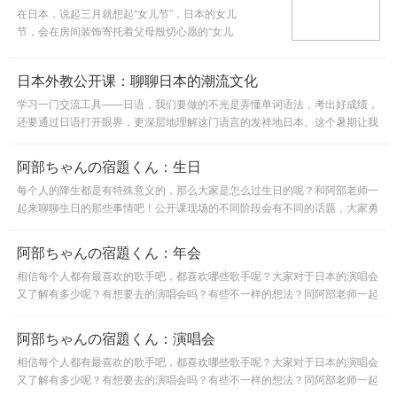
在日本，说起三月就想起“女儿节”，日本的女儿
节，会在房间装饰寄托着父母殷切心愿的“女儿
节人偶”，学校那一天供给的饭菜中也会出现“小
方块米糕”这种点心……跟大城老师来看看日本
日本外教公开课：聊聊日本的潮流文化
的女儿节吧。
学习一门交流工具——日语，我们要做的不光是弄懂单词语法，考出好成绩，
还要通过日语打开眼界，更深层地理解这门语言的发祥地日本。这个暑期让我
们一起来和日本外教聊聊日本文化吧。
阿部ちゃんの宿題くん：生日
每个人的降生都是有特殊意义的，那么大家是怎么过生日的呢？和阿部老师一
起来聊聊生日的那些事情吧！公开课现场的不同阶段会有不同的话题，大家勇
敢地上麦和老师用日文交流一下吧！
阿部ちゃんの宿題くん：年会
相信每个人都有最喜欢的歌手吧，都喜欢哪些歌手呢？大家对于日本的演唱会
又了解有多少呢？有想要去的演唱会吗？有些不一样的想法？同阿部老师一起
来聊聊吧！
阿部ちゃんの宿題くん：演唱会
相信每个人都有最喜欢的歌手吧，都喜欢哪些歌手呢？大家对于日本的演唱会
又了解有多少呢？有想要去的演唱会吗？有些不一样的想法？同阿部老师一起
来聊聊吧！