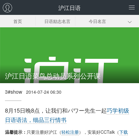
沪江日语
首页
日语励志名言
今日名言
日语三行情书
日文品味人生
日语诗歌朗诵
日语名言资料下
日剧经典台词
动漫经典台词
载
沪江日语菜鸟总动员系列公开课
3#show
2014-07-24 06:30
8月15日晚8点，让我们和パワー先生一起
巧学初级
日语语法，细品三行情书
温馨提示：
只要注册好沪江（
轻松注册
），安装好CCTalk（
下载