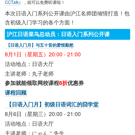
CCTalk
），就可以免费听课啦！
本次日语入门系列公开课由沪江名师团倾情打造！包
含初级入门学习的各个方面！
沪江日语菜鸟总动员：日语入门系列公开课
【日语入门月】与五十音的爱恨勤愁
8月1日（星期五）20:00 - 21:00
活动地点：日语大厅
主讲老师：丸子老师
参加就能领取网校课程
8折
优惠券
课程回顾
【日语入门月】初级日语词汇的囧学堂
8月6日（星期三）20:00 - 21:00
活动地点：日语大厅
主讲老师：にゃんこ先生