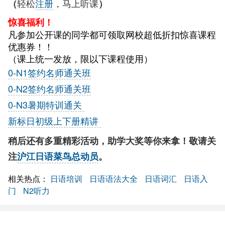
轻松
注册
，马上听课
（
）
惊喜福利！
凡参加公开课的同学都可领取网校超低折扣惊喜课程
优惠券！！
（课上统一发放，限以下课程使用）
0-N1签约名师通关班
0-N2签约名师通关班
0-N3暑期特训通关
新标日初级上下册精讲
稍后还有多重精彩活动，助学大奖等你来拿！敬请关
注
沪江日语菜鸟总动员
。
相关热点：
日语培训
日语语法大全
日语词汇
日语入
门
N2听力