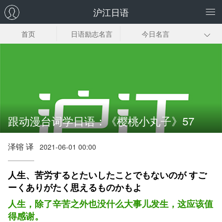
沪江日语
首页
日语励志名言
今日名言
日语三行情书
日文品味人生
日语诗歌朗诵
日语名言资料下
日剧经典台词
动漫经典台词
载
跟动漫台词学日语：《樱桃小丸子》57
泽镕 译
2021-06-01 00:00
人生、苦労するとたいしたことでもないのが すご
ーくありがたく思えるものかもよ
人生，除了辛苦之外也没什么大事儿发生，这应该值
得感谢。