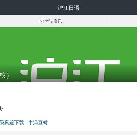
沪江日语
N1考试资讯
词汇
听力
资料下载
网校）
哦~
级真题下载
半泽直树