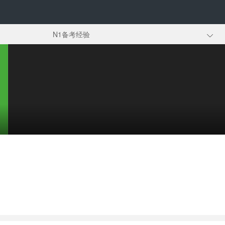
N1备考经验
语法
准考证