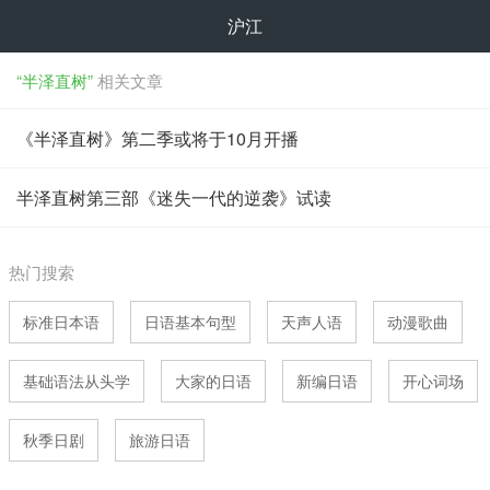
沪江
“半泽直树”
相关文章
《半泽直树》第二季或将于10月开播
半泽直树第三部《迷失一代的逆袭》试读
热门搜索
标准日本语
日语基本句型
天声人语
动漫歌曲
基础语法从头学
大家的日语
新编日语
开心词场
秋季日剧
旅游日语