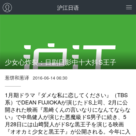
沪江日语
少女心炸裂：日剧日影中十大抖S王子
葱饼和葱译
2016-06-14 06:30
1月期ドラマ『ダメな私に恋してください』（TBS
系）でDEAN FUJIOKAが演じたドS上司、2月に公
開された映画『黒崎くんの言いなりになんてならな
い』で中島健人が演じた悪魔級ドS男子に続き、5
月28日には山﨑賢人がドSな黒王子を演じる映画
『オオカミ少女と黒王子』が公開される。今年に入