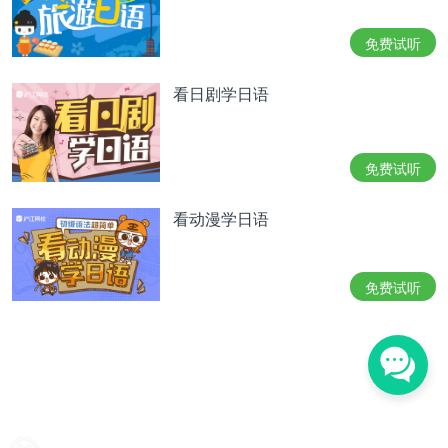
ピアノも指揮の腕前もパーフェクトで、なおかつイ
ケメン、そして常に上から目線のS系男子?千秋真
免费试听
一を玉木宏が熱演。エリート音大生でありながら、
上野樹里演じる野田恵の自由奔放な言動に振り回さ
看日剧学日语
れる様子に、胸キュン&爆笑してしまった人も多い
のでは。
玉木宏
倾情演绎了
钢琴和指挥的水平都堪称完美，长
免费试听
得帅，经常以高高在上的眼光看待人与事的抖S男子
千秋真一。作为音乐大学的天才，被
上野树里
所演绎
看动漫学日语
的野田惠那自由奔放的言行牵着走的样子，让人心动
而哈哈大笑的人有很多。
溢れんばかりのクラシック音楽の才能を持ちなが
免费试听
ら、のだめという強烈キャラの隣人だったおかげ
で、“俺様”らしからぬ素顔を見せる。さらに、のだ
めを思っているにも関わらず“照れ”があってなかな
か想いを伝えられない姿も焦ったく、“S系男子なの
に…！”とやきもきさせる。とはいえ、映画版『の
だめカンタービレ 最終楽章 後編』では、こたつで