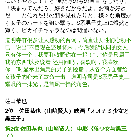
にいてやるよ！」と“俺だけのもの宣言”をしたり、
「決まってんだろ、好きだからだよ。お前が好き
だ…」と焦れた男の顔を見せたりと、様々な角度か
ら女子のハートを狙い撃ち。S系男子史上に燦然と
輝く、ピカイチキャラなのは間違いない。
道明寺有很多让人感动的台词，简直让女性们心动不
已。说出“不管现在还是将来，今后我所认同的女人
只有你一个，我要和牧野你在一起！”，“你是只属于
我的东西”以及说着“还用问吗，喜欢啊，我喜欢
你…”时显示出焦急的男子的脸庞，从各个方面都给
女孩子的心来了致命一击。道明寺司是S系男子史上
耀眼的一抹光，是首屈一指的角色。
佐田恭也
2位 佐田恭也（山﨑賢人）映画『オオカミ少女と
黒王子』
第2位 佐田恭也（山崎贤人） 电影《狼少女与黑王
子》