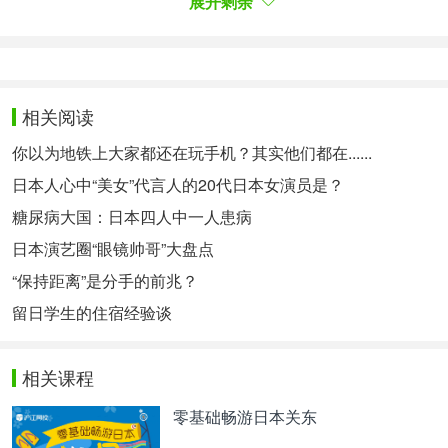
展开剩余
も、女性からしてみたら実は言われて嬉しい言葉だ
ったりするから嫌な気は全くしない。エリカのこと
を犬扱いしておきながら、ピンチのときは助けてく
れたり、ギャップに弱い女性の新たなドS王子がこ
こに誕生！
相关阅读
恭也的台词基本都是大爷体，真心话几乎没有，不过
你以为地铁上大家都还在玩手机？其实他们都在......
也会出现偶然一瞬的“谢谢”、“喜欢”来表明真心，这
样的反差让人很难抗拒。不如说，就算是抖S发言，
日本人心中“美女”代言人的20代日本女演员是？
从女生看来其实是让人开心的话完全不觉得讨厌。一
糖尿病大国：日本四人中一人患病
方面将绘里香当成小狗对待，关键时刻却会帮助她，
日本演艺圈“眼镜帅哥”大盘点
对于喜欢反差的女性来说，新的抖S王子就此诞生
了。
“保持距离”是分手的前兆？
留日学生的住宿经验谈
千秋真一
3位 千秋真一（玉木宏）『のだめカンタービレ』
相关课程
シリーズ
零基础畅游日本关东
第3位 千秋真一（
玉木宏
）《交响情人梦》系列