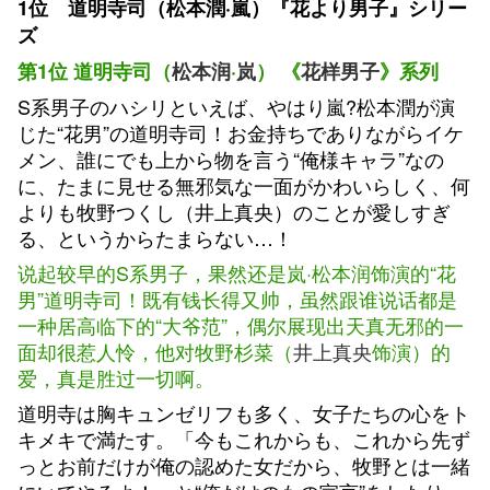
1位 道明寺司（松本潤·嵐）『花より男子』シリー
ズ
第1位 道明寺司（
松本润
·
岚
） 《
花样男子
》系列
S系男子のハシリといえば、やはり嵐?松本潤が演
じた“花男”の道明寺司！お金持ちでありながらイケ
メン、誰にでも上から物を言う“俺様キャラ”なの
に、たまに見せる無邪気な一面がかわいらしく、何
よりも牧野つくし（井上真央）のことが愛しすぎ
る、というからたまらない…！
说起较早的S系男子，果然还是岚·松本润饰演的“花
男”道明寺司！既有钱长得又帅，虽然跟谁说话都是
一种居高临下的“大爷范”，偶尔展现出天真无邪的一
面却很惹人怜，他对牧野杉菜（
井上真央
饰演）的
爱，真是胜过一切啊。
道明寺は胸キュンゼリフも多く、女子たちの心をト
キメキで満たす。「今もこれからも、これから先ず
っとお前だけが俺の認めた女だから、牧野とは一緒