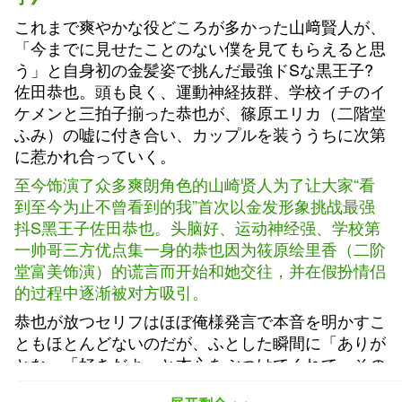
これまで爽やかな役どころが多かった山﨑賢人が、
「今までに見せたことのない僕を見てもらえると思
う」と自身初の金髪姿で挑んだ最強ドSな黒王子?
佐田恭也。頭も良く、運動神経抜群、学校イチのイ
ケメンと三拍子揃った恭也が、篠原エリカ（二階堂
ふみ）の嘘に付き合い、カップルを装ううちに次第
に惹かれ合っていく。
至今饰演了众多爽朗角色的山崎贤人为了让大家“看
到至今为止不曾看到的我”首次以金发形象挑战最强
抖S黑王子佐田恭也。头脑好、运动神经强、学校第
一帅哥三方优点集一身的恭也因为筱原绘里香（二阶
堂富美饰演）的谎言而开始和她交往，并在假扮情侣
的过程中逐渐被对方吸引。
恭也が放つセリフはほぼ俺様発言で本音を明かすこ
ともほとんどないのだが、ふとした瞬間に「ありが
とな」「好きだよ」と本心をぶつけてくれて、その
ギャップにやられる!!というか、ドS発言だとして