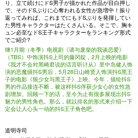
り、立て続けにドS男子が描かれた作品が目白押し
で、そのドSぶりに心奪われる女性が急増中！振り
返ってみれば、これまでにもドSぶりを発揮してい
た男性キャラクターはたくさんいる。そこで、胸キ
ュン必至なドS王子キャラクターをランキング形式
でご紹介?
继1月期（冬季）电视剧《请与废柴的我谈恋爱》
（TBS）中饰演抖S上司的藤冈靛，2月上映的电影
《我才不会对黑崎君说的话言听计从》里中岛健人饰
演的恶魔级抖S男后，5月28日山崎贤人饰演抖S黑王
子的电影《狼少女与黑王子》上映。今年，描绘抖S
男的作品接连不断，被这样抖S俘获少女心的女性急
剧增加。回顾一下的话，至今为止有很多展现出抖S
魅力的男性角色。那么，就以排名的形式来介绍一下
定会让人心头一动的抖S王子角色吧。
道明寺司