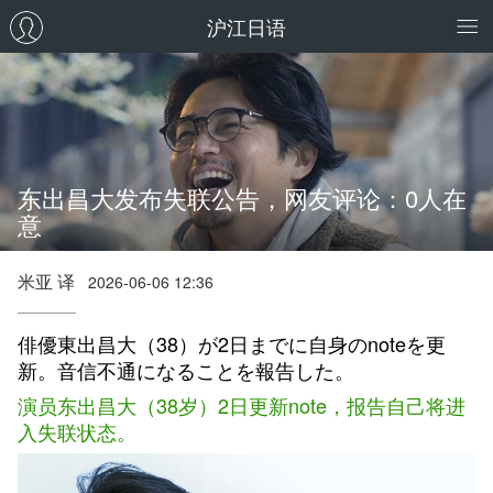
沪江日语
东出昌大发布失联公告，网友评论：0人在
意
米亚 译
2026-06-06 12:36
俳優東出昌大（38）が2日までに自身のnoteを更
新。音信不通になることを報告した。
演员东出昌大（38岁）2日更新note，报告自己将进
入失联状态。