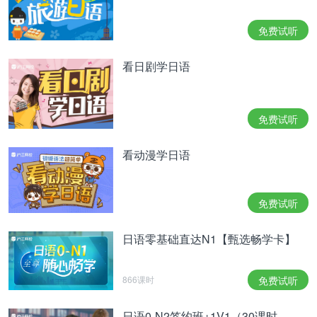
免费试听
看日剧学日语
免费试听
かなりストイックな暮らしを送るようだが、東出は
《この生活に妻子は入らず，私と、愛犬シーちゃん
看动漫学日语
で臨みます》とも記しており、Xでは疑問の声があ
がっている。
免费试听
听起来他将要过一段相当艰辛的生活，但东出也表
示“妻子和孩子将不参与这次生活模拟，我将和爱犬
日语零基础直达N1【甄选畅学卡】
小C一起挑战”。对此X上出现了质疑的声音：
866课时
免费试听
日语0-N2签约班+1V1（30课时