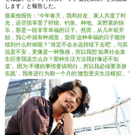
します」と報告した。
接着他报告：“今年春天，我和好友、家人共度了时
光，还尽情享受了狩猎、钓鱼、种地、采野菜的快
乐，那是一段非常幸福的日子。然而，从几年前开
始，我心中就有种感觉，觉得‘这种幸福的日子能持
续到什么时候呢？’‘肯定不会永远持续下去吧’，与其
说是不安，更像是一种预感，所以我想‘如果社会发
生巨变我该怎么办？那种生活方法我好像还不知
道’。因为‘不懂的事情要搞明白，所以我必须要亲身
实践’，我将进行为期一个月的‘微型受灾生活模拟’。”