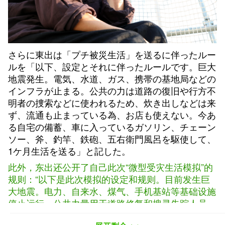
さらに東出は「プチ被災生活」を送るに伴ったルー
ルを「以下、設定とそれに伴ったルールです。巨大
地震発生。電気、水道、ガス、携帯の基地局などの
インフラが止まる。公共の力は道路の復旧や行方不
明者の捜索などに使われるため、炊き出しなどは来
ず、流通も止まっている為、お店も使えない。今あ
る自宅の備蓄、車に入っているガソリン、チェーン
ソー、斧、釣竿、鉄砲、五右衛門風呂を駆使して、
1ケ月生活を送る」と記した。
此外，东出还公开了自己此次“微型受灾生活模拟”的
规则：“以下是此次模拟的设定和规则。目前发生巨
大地震。电力、自来水、煤气、手机基站等基础设施
停止运行。公共力量用于道路修复和搜寻失踪人员
等，因此不会提供赈济，由于物流停滞，商店也无法