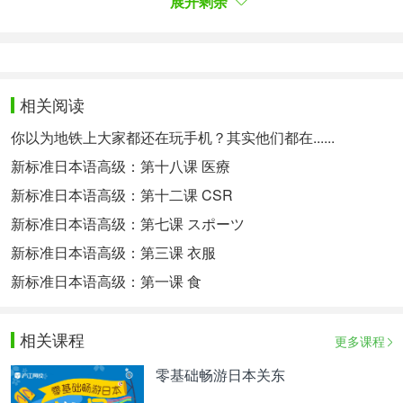
展开剩余
使用。我将灵活运用家中储备、车里的汽油、链锯、
斧子、钓鱼竿、猎枪和五右卫门浴缸来生活一个
月”。
また「予想としては、お風呂と洗濯の困難さ、天気
の予想の不正確さ、肉の保存についてが課題になっ
相关阅读
てくるのじゃなかろうかと思います。しかし、きっ
你以为地铁上大家都还在玩手机？其实他们都在......
と時間があるからいっぱい本読んで、いっぱい山を
歩くから健康的な生活になるのだろうな～、と楽観
新标准日本语高级：第十八课 医療
的にも考えております」と推測した。
新标准日本语高级：第十二课 CSR
他推测：“预计洗澡和洗衣将有困难，还有天气预报
新标准日本语高级：第七课 スポーツ
的不准确性、肉类的保存等都可能成为问题。但我乐
新标准日本语高级：第三课 衣服
观地认为，我肯定会有很多时间读书、在山中行走，
应该会过上健康的生活吧”。
新标准日本语高级：第一课 食
相关课程
更多课程
零基础畅游日本关东