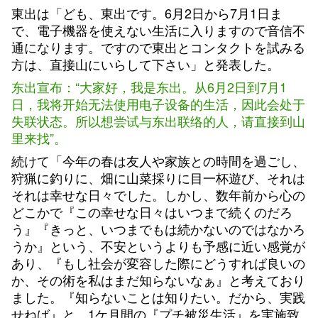
東出は「ども、東出です。6月2日から7月1日ま
で、電子機器を使えない生活に入りますので音信不
通になります。ですので東出とコンタクトを試みる
方は、直接山にいらして下さい」と発表した。
东出宣布：“大家好，我是东出。从6月2日到7月1
日，我将开始无法使用电子设备的生活，因此会处于
失联状态。所以想尝试与东出联络的人，请直接到山
里来找”。
続けて「今年の春は友人や家族との時間を過ごし、
狩猟に釣りに、畑に山菜採りに目一杯遊び、それは
それは幸せな日々でした。しかし、数年前から心の
どこかで『この幸せな日々はいつまで続くのだろ
う』『きっと、いつまでもは続かないのではなかろ
うか』という、不安というよりも予感に近い感覚が
あり、『もし社会が変容した際にどうすれば良いの
か、その術を私はまだ知らないなぁ』と考えており
ました。『知らないことは知りたい。だから、実践
せねば』と、1ケ月間の『プチ被災生活』を実施致