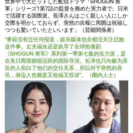
世界中で大ヒットした配信ドラマ『SHOGUN 将
軍』シリーズ1第7話の監督を務めた実力者で、日米
で活躍する国際派。長澤さんはごく親しい人にしか
交際を明かしておらず、突然の吉報に周囲は祝福し
つつも驚いていたといいます」（芸能関係者）
“事前没有过任何报道，娱乐媒体也全都没关注过她
这件事。丈夫福永还是执导了全球热播剧
《SHOGUN 将军》系列第一季第七集的实力派，是
在美日两国都很活跃的国际导演。长泽也只向极为亲
近的人坦白了他们的交往关系，所以对于突然的喜
讯，身边人也都是又祝福又惊讶”。（圈内人士）