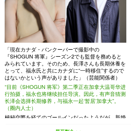
「現在カナダ・バンクーバーで撮影中の
『SHOGUN 将軍』シーズン2でも監督を務めると
みられています。そのため、長澤さんも長期休養を
とって、福永氏と共にカナダに“一時移住”するので
はないかという声がありました」（芸能関係者）
“目前《SHOGUN 将军》第二季正在加拿大温哥华进
行拍摄，福永也将继续担任导演。因此，有声音猜测
长泽会选择长期修养，与福永一起‘暂居’加拿大”。
（圈内人士）
極秘交際を経てのゴールインだったようだが、新婚
生活はオープンなようだ。冒頭の銀座では、長澤は