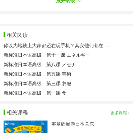
焦げ茶色のトップスにブルーのデニムという出で立
展开剩余
ち。ベージュのロングコートを羽織り、バッグとス
ニーカーを黒でまとめたシンプルな装いだった。一
方の福永氏も、トップスはワイシャツだったが、デ
ニムにロングコートで、夫婦で“リンクコーデ”のよ
相关阅读
うにも見える。そして二人の左手の薬指には指輪が
光っていた──
你以为地铁上大家都还在玩手机？其实他们都在......
在秘密交往修成正果之后，他们的新婚生活却颇为公
新标准日本语高级：第十一课 エネルギー
开。在文章开头的银座街头，长泽身穿深棕色上衣，
新标准日本语高级：第八课 メセナ
搭配蓝色牛仔裤，外面套着一件米棕大衣，搭配着黑
色包包和运动鞋，一身打扮很是简约。她身旁的丈夫
新标准日本语高级：第五课 芸術
福永虽穿衬衫上衣，但也搭配了牛仔裤和长大衣，夫
新标准日本语高级：第三课 衣服
妻二人看起来像穿着“情侣装”。而他们二人左手无名
新标准日本语高级：第一课 食
指上，一双戒指非常闪耀——。
相关课程
更多课程
零基础畅游日本关东