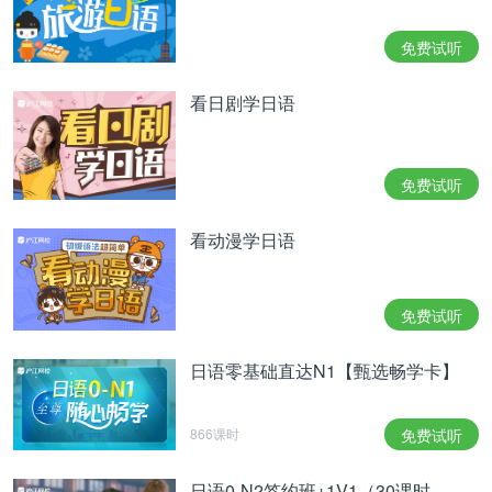
免费试听
看日剧学日语
免费试听
看动漫学日语
免费试听
日语零基础直达N1【甄选畅学卡】
866课时
免费试听
日语0-N2签约班+1V1（30课时