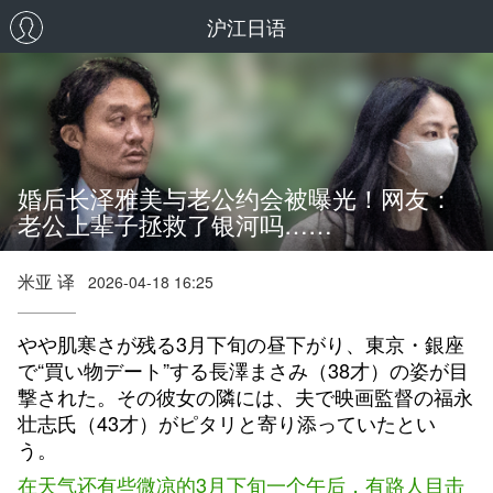
沪江日语
婚后长泽雅美与老公约会被曝光！网友：
老公上辈子拯救了银河吗……
米亚 译
2026-04-18 16:25
やや肌寒さが残る3月下旬の昼下がり、東京・銀座
で“買い物デート”する長澤まさみ（38才）の姿が目
撃された。その彼女の隣には、夫で映画監督の福永
壮志氏（43才）がピタリと寄り添っていたとい
う。
在天气还有些微凉的3月下旬一个午后，有路人目击