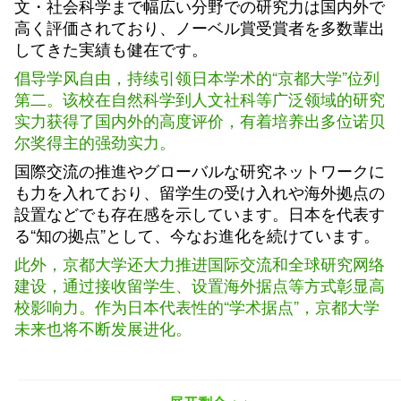
文・社会科学まで幅広い分野での研究力は国内外で
高く評価されており、ノーベル賞受賞者を多数輩出
してきた実績も健在です。
倡导学风自由，持续引领日本学术的“京都大学”位列
第二。该校在自然科学到人文社科等广泛领域的研究
实力获得了国内外的高度评价，有着培养出多位诺贝
尔奖得主的强劲实力。
国際交流の推進やグローバルな研究ネットワークに
も力を入れており、留学生の受け入れや海外拠点の
設置などでも存在感を示しています。日本を代表す
る“知の拠点”として、今なお進化を続けています。
此外，京都大学还大力推进国际交流和全球研究网络
建设，通过接收留学生、设置海外据点等方式彰显高
校影响力。作为日本代表性的“学术据点”，京都大学
未来也将不断发展进化。
东京大学