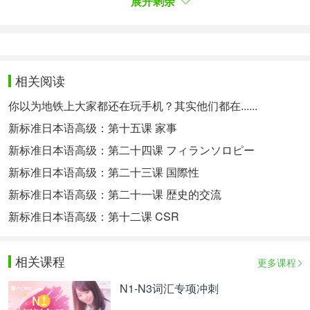
展开剩余
第一名：东京大学
日本の大学界で“トップ・オブ・トップ”の地位を維
持する「東京大学」が堂々の第1位。高度な研究力
と教育水準を兼ね備え、官僚・学者・企業人など多
相关阅读
彩な人材を輩出する国内随一の総合大学です。特に
理系分野の基礎研究では世界的な影響力を持ち、世
你以为地铁上大家都还在玩手机？其实他们都在......
界の有力大学とも積極的に連携。
新标准日本语高级：第十五课 家事
日本高校中稳居“顶尖中的顶尖”地位的“东京大学”荣
新标准日本语高级：第二十四课 フィランソロピー
登榜首。这是一所拥有顶尖研究实力和教育水平，培
养出大批官僚、学者、企业家等各类人才的日本首屈
新标准日本语高级：第二十三课 国際性
一指的综合学府。尤其在理科方向的基础研究享誉全
新标准日本语高级：第二十一课 歴史的交流
球，还与其它世界一流大学积极合作。
新标准日本语高级：第十二课 CSR
加えて近年はスタートアップ支援やグローバル人材
育成にも注力しており、社会課題の解決に挑む姿勢
が注目を集めています。
相关课程
更多课程
近年来，东京大学更致力于创业扶持和国际化人才培
N1-N3词汇专项冲刺
养，其积极挑战社会课题的态度也备受大家关注。