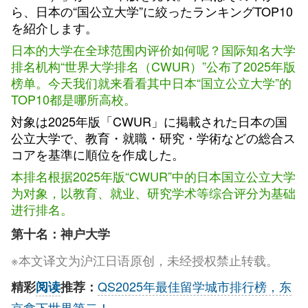
ら、日本の“国公立大学”に絞ったランキングTOP10
を紹介します。
日本的大学在全球范围内评价如何呢？国际知名大学
排名机构“世界大学排名（CWUR）”公布了2025年版
榜单。今天我们就来看看其中日本“国立公立大学”的
TOP10都是哪所高校。
対象は2025年版「CWUR」に掲載された日本の国
公立大学で、教育・就職・研究・学術などの総合ス
コアを基準に順位を作成した。
本排名根据2025年版“CWUR”中的日本国立公立大学
为对象，以教育、就业、研究学术等综合评分为基础
进行排名。
第十名：神户大学
※本文译文为沪江日语原创，未经授权禁止转载。
QS2025年最佳留学城市排行榜，东
精彩
阅读
推荐：
京拿下世界第二！