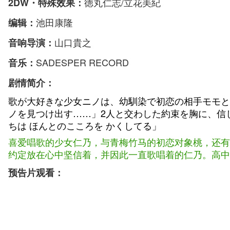
徳丸仁志/立花美紀
2DW・特殊效果：
池田康隆
编辑：
山口貴之
音响导演：
SADESPER RECORD
音乐：
剧情简介：
歌が大好きな少女ニノは、幼馴染で初恋の相手モモと
ノを見つけ出す……」2人と交わした約束を胸に、信
ちは ほんとのこころを かくしてる」
喜爱唱歌的少女仁乃，与青梅竹马的初恋对象桃，还有
约定放在心中坚信着，并因此一直歌唱着的仁乃。高中
预告片观看：