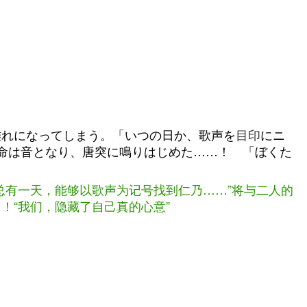
離れになってしまう。「いつの日か、歌声を
目印
にニ
命は音となり、唐突に鳴りはじめた……！ 「ぼくた
总有一天，能够以歌声为记号找到仁乃……”将与二人的
！“我们，隐藏了自己真的心意”