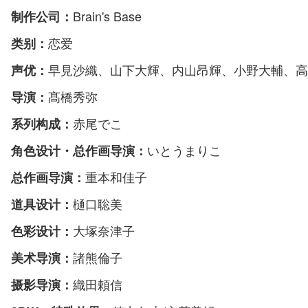
Brain's Base
制作公司：
恋爱
类别：
早見沙織、山下大輝、内山昂輝、小野大輔、高
声优：
髙橋秀弥
导演：
赤尾でこ
系列构成：
いとうまりこ
角色设计・总作画导演：
重本和佳子
总作画导演：
樋口聡美
道具设计：
大塚奈津子
色彩设计：
諸熊倫子
美术导演：
織田頼信
摄影导演：