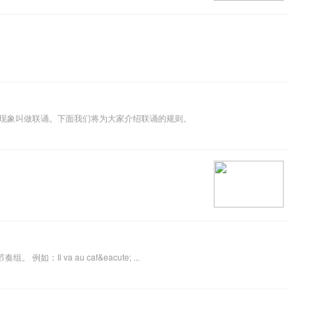
现象叫做联诵。下面我们将为大家介绍联诵的规则。
法语句子可以按照意义和语法结构划分为节奏组。节奏组的划分以实词（动词，名词...）为主体，分为单个独立的语法单元，保证语法正确的前提下一个实词一个节奏组。 例如：Il va au caf&eacute; ...