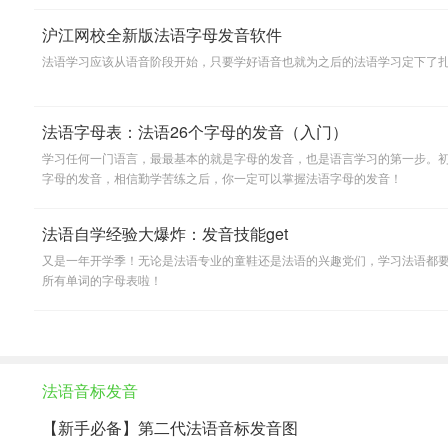
沪江网校全新版法语字母发音软件
法语学习应该从语音阶段开始，只要学好语音也就为之后的法语学习定下了
法语字母表：法语26个字母的发音（入门）
学习任何一门语言，最最基本的就是字母的发音，也是语言学习的第一步。
字母的发音，相信勤学苦练之后，你一定可以掌握法语字母的发音！
法语自学经验大爆炸：发音技能get
又是一年开学季！无论是法语专业的童鞋还是法语的兴趣党们，学习法语都要
所有单词的字母表啦！
法语音标发音
【新手必备】第二代法语音标发音图