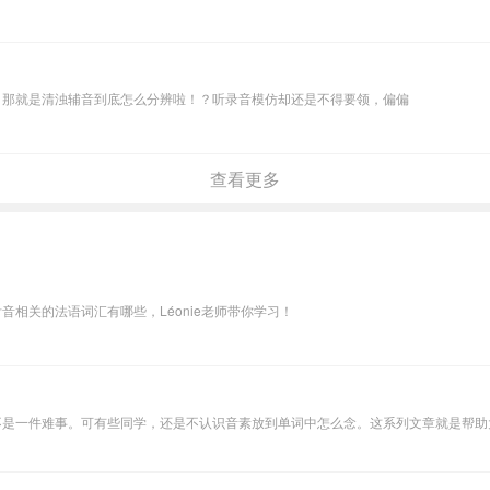
，那就是清浊辅音到底怎么分辨啦！？听录音模仿却还是不得要领，偏偏
查看更多
相关的法语词汇有哪些，Léonie老师带你学习！
不是一件难事。可有些同学，还是不认识音素放到单词中怎么念。这系列文章就是帮助