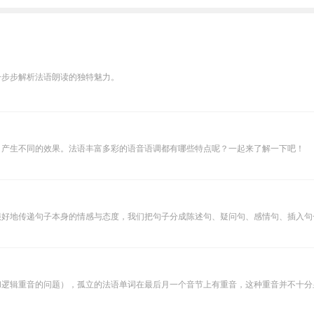
一步步解析法语朗读的独特魅力。
，产生不同的效果。法语丰富多彩的语音语调都有哪些特点呢？一起来了解一下吧！
很好地传递句子本身的情感与态度，我们把句子分成陈述句、疑问句、感情句、插入句
和逻辑重音的问题），孤立的法语单词在最后月一个音节上有重音，这种重音并不十分显著；infi'