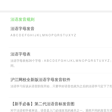
法语发音规则
法语字母发音
A B C D E F G H I J K L M N O P Q R S T U X Y Z
法语字母表
法语字母表有26个字母：A B C D E F G H I J K L M N O P Q R S T U X Y Z；初学者需要注意的是，很多字母看起来和英语一样，但是发音完全不
同。
沪江网校全新版法语字母发音软件
法语学习应该从语音阶段开始，只要学好语音也就为之后的法语学习定下了
【新手必备】第二代法语音标发音图
对于法语初学者来说，语音是入门必须攻克的难关之一。迥然不同的发音方