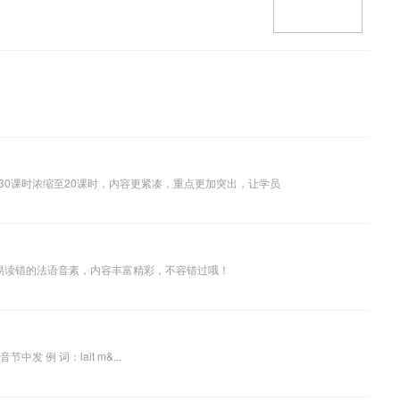
0课时浓缩至20课时，内容更紧凑，重点更加突出，让学员
学者易读错的法语音素，内容丰富精彩，不容错过哦！
元音 同英语，但不延长读音。字母i,&iuml;,&icirc;,y发。 例 词：lit nid &icirc;le midi 元音 字母&egrave;,&ecirc;,ei,ai,a&icirc;,词末-et,e在相同的两个辅音字母前及闭音节中发 例 词：lait m&...