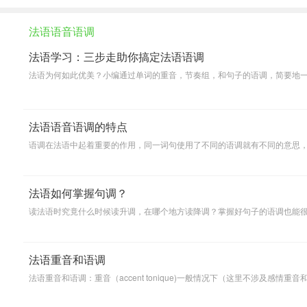
法语语音语调
法语学习：三步走助你搞定法语语调
法语为何如此优美？小编通过单词的重音，节奏组，和句子的语调，简要地
法语语音语调的特点
语调在法语中起着重要的作用，同一词句使用了不同的语调就有不同的意思
法语如何掌握句调？
读法语时究竟什么时候读升调，在哪个地方读降调？掌握好句子的语调也能
法语重音和语调
法语重音和语调：重音（accent tonique)一般情况下（这里不涉及感情重音