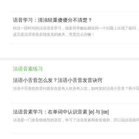
语音学习：清浊轻重傻傻分不清楚？
经过一段时间的法语语音学习，很多同学貌似都在同一个问题上出现了疑问
这又是法语语音必须攻克的难关，究竟怎么办嘛！
法语音素练习
法语小舌音怎么发？法语小舌音发音诀窍
法语小舌音的发音问题实在是有人欢喜有人忧，如何发好法语小舌音？和小舌音
法语音素学习：在单词中认识音素 [ø] 与 [œ]
法语是一门发音很规范的语言，学习了法语音素和发音规则，开口说法语就