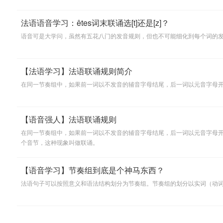
法语语音学习：êtes词末联诵选[t]还是[z]？
语音可是大学问，虽然有五花八门的发音规则，但也不可能细化到每个词的发
【法语学习】法语联诵规则简介
在同一节奏组中，如果前一词以不发音的辅音字母结尾，后一词以元音字母
【语音强人】法语联诵规则
在同一节奏组中，如果前一词以不发音的辅音字母结尾，后一词以元音字母
个音节，这种现象叫做联诵。
【语音学习】节奏组到底是个神马东西？