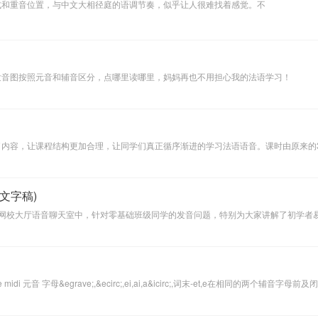
式和重音位置，与中文大相径庭的语调节奏，似乎让人很难找着感觉。不
发音图按照元音和辅音区分，点哪里读哪里，妈妈再也不用担心我的法语学习！
内容，让课程结构更加合理，让同学们真正循序渐进的学习法语语音。课时由原来的3
文字稿)
e老师在沪江网校大厅语音聊天室中，针对零基础班级同学的发音问题，特别为大家讲解了初