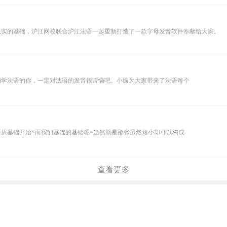
扎实的基础，沪江网校联合沪江法语一起重新打造了一款字母发音软件奉献给大家。
初学法语的你，一定对法语的发音很苦恼吧。小编为大家带来了法语每个
从基础开始~而我们基础的基础呢~当然就是那张虽然短小却可以构成
查看更多