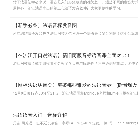
对于法语初学者来说，语音是入门必须攻克的难关之一。迥然不同的发音方
用担心，沪江法语推出的第二代法语发音软件让大家更便捷的学习。
【新手必备】法语音标发音图
还在纠结法语发音吗？沪江网校为你推荐一个法语语音发音利器！这个音标
【在沪江开口说法语】新旧两版音标语音课全面对比！
沪江网校法语教学组收集和分析了学员在老版课程学习中遇到的难点，调整了
【网校法语纠音会】突破那些难发的法语音标！(附音频及
12月9日晚19点30分至21点，沪江法语网校Monique老师和Emi
法语语音入门：音标详解