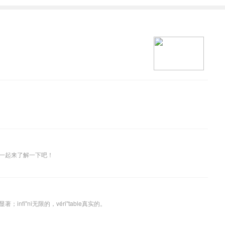
一起来了解一下吧！
'ni无限的，véri''table真实的。