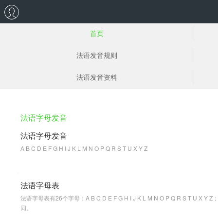
首页
法语发音规则
法语发音资料
法语字母发音
法语字母发音
A B C D E F G H I J K L M N O P Q R S T U X Y Z
法语字母表
法语字母表有26个字母：A B C D E F G H I J K L M N O P Q R S T U X Y Z；初学者需要注意的是，很多字母看起来和英语一样，但是发音完全不
同。