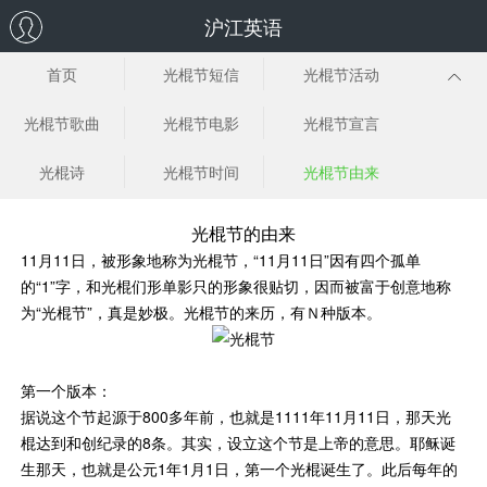
沪江英语
首页
光棍节短信
光棍节活动
光棍节歌曲
光棍节电影
光棍节宣言
光棍诗
光棍节时间
光棍节由来
光棍节的由来
11月11日，被形象地称为光棍节，“11月11日”因有四个孤单
的“1”字，和光棍们形单影只的形象很贴切，因而被富于创意地称
为“光棍节”，真是妙极。光棍节的来历，有Ｎ种版本。
第一个版本：
据说这个节起源于800多年前，也就是1111年11月11日，那天光
棍达到和创纪录的8条。其实，设立这个节是上帝的意思。耶稣诞
生那天，也就是公元1年1月1日，第一个光棍诞生了。此后每年的