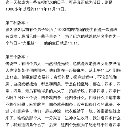
这一天都成为一些光棍纪念的日子，可是真正成为节日，则是
1000多年以后的1111年11月11日。
第二种版本：
很久很久以前有个男子经历了1000试图结婚的努力但是一次都没
有成功，最后只能一辈子单身了！为了纪念他就以他的名字作为一
个节日－“光棍结”！！他的生日就是11.11。
第三个版本：
传说中，有四个男人，当然都是光棍，也就是没老婆没女朋友没情
人也没某某伴侣的那种。他们聚在一起搓麻将。从上午11点打到晚
上11点。输赢倒是次要的，奇怪的是，搓麻过程中，不论是谁和
牌，自摸或者接炮，都是和四条。于是自始至终，都在，四条，四
条，四条。最后有输得多的人火了，拍桌子说，四条四条，四条什
么啊？另外三个说，四条就四条，还四条什么。四条什么？这本来
不算个问题，麻将牌里，四条就是四条，没有四条什么的说法。不
过，打完麻将，他们一起去冲澡，把衣服裤子一脱，答案很快就出
来了。输钱的那个人，十分兴奋，边冲水边欢呼，我知道四条什么
了，我知道四条什么了！后来，这四个光棍为了纪念终于知道四条