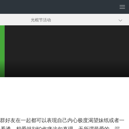
光棍节活动
光棍节宣言
光棍节由来
是一群好友在一起都可以表现自己内心极度渴望妹纸或者一
得看透，想爱就别怕伤痛这句真理。无所谓最爱的、深