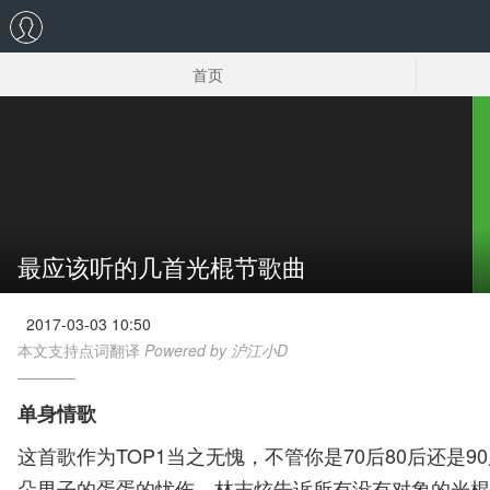
首页
光棍节歌曲
光棍诗
最应该听的几首光棍节歌曲
2017-03-03 10:50
本文支持点词翻译
Powered by 沪江小D
单身情歌
这首歌作为TOP1当之无愧，不管你是70后80后还
朵男子的蛋蛋的忧伤。林志炫告诉所有没有对象的光棍