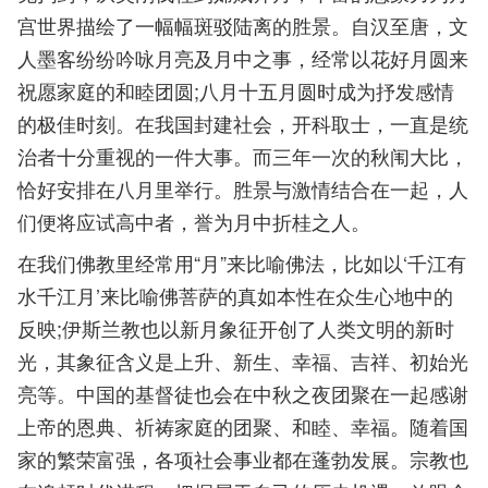
宫世界描绘了一幅幅斑驳陆离的胜景。自汉至唐，文
人墨客纷纷吟咏月亮及月中之事，经常以花好月圆来
祝愿家庭的和睦团圆;八月十五月圆时成为抒发感情
的极佳时刻。在我国封建社会，开科取士，一直是统
治者十分重视的一件大事。而三年一次的秋闱大比，
恰好安排在八月里举行。胜景与激情结合在一起，人
们便将应试高中者，誉为月中折桂之人。
在我们佛教里经常用“月”来比喻佛法，比如以‘千江有
水千江月’来比喻佛菩萨的真如本性在众生心地中的
反映;伊斯兰教也以新月象征开创了人类文明的新时
光，其象征含义是上升、新生、幸福、吉祥、初始光
亮等。中国的基督徒也会在中秋之夜团聚在一起感谢
上帝的恩典、祈祷家庭的团聚、和睦、幸福。随着国
家的繁荣富强，各项社会事业都在蓬勃发展。宗教也