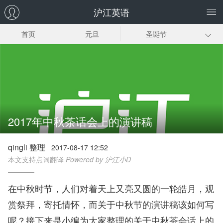
沪江英语
首页
元旦
圣诞节
感恩节
复活节
国庆节
七夕节
父亲节
母亲节
愚人节
元宵节
情人节
2017年中秋茶话会上的演讲稿
春节
qingli 整理
2017-08-17 12:52
本文支持点词翻译
Powered by 沪江小D
在中秋时节，人们对着天上又亮又圆的一轮皓月，观
赏祭拜，寄托情怀，而关于中秋节的演讲稿该如何写
呢？接下来是小编为大家整理的关于中秋茶会话上的