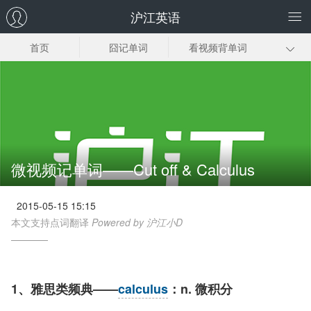
沪江英语
首页
囧记单词
看视频背单词
小词也有大作用
词义辨析
单词怎么背
联想记忆
背单词方法
微视频记单词——Cut off & Calculus
2015-05-15 15:15
本文支持点词翻译
Powered by 沪江小D
1、雅思类频典——
calculus
：n. 微积分