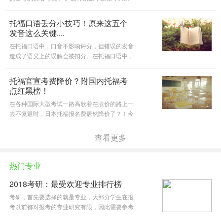
说，可就是大错特错了！今天，@沪江商务英语
微信公众号就要和大家说说不出国，也要考雅思
托福口语丢分小技巧！原来这五个
托福的N个理由！
发音这么关键....
在托福口语中，口音不影响评分，但错误的发音
造成了语义上的误解会被扣分。在托福口语中，
想要拿到理想成绩，就一定要时刻注意元音发音
饱满！
托福官宣考费降价？附国内托福考
点红黑榜！
在各种国际大型考试一路高歌着在涨价的路上一
去不复返时，日本托福报名费居然降价了？！今
天跟大家讲讲托福考试费及考点相关资讯，一起
来看看吧。
查看更多
热门专业
2018考研：最受欢迎专业排行榜
考研，首先要选择的就是专业，大部分学生在报
考以前都对报考的专业研究有限，因此需要参考
各方面数据和各种榜单来辅助自己的选择。下面