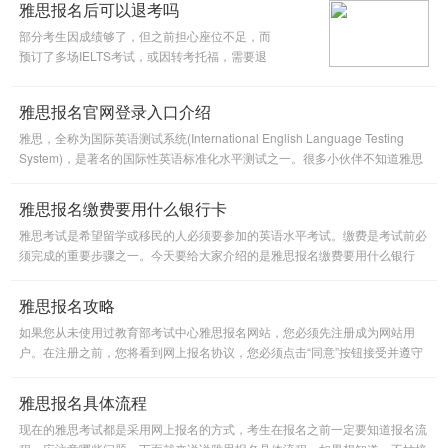
雅思报名后可以退考吗
部分考生因成绩够了，但之前担心座位不足，而
预订了多场IELTS考试，或因转考托福，需要退
考。下面是雅思退考流程，大家可以作为参考。
雅思报名官网登录入口介绍
雅思，全称为国际英语测试系统(International English Language Testing
System)，是著名的国际性英语标准化水平测试之一。很多小伙伴不知道雅思
报名官网登录入口在哪里，今天小编就来为大家分析这个问题。一起
雅思报名缴费要用什么银行卡
雅思考试是希望留学或移民的人必须要参加的英语水平考试。缴费是考试前必
须完成的重要步骤之一。今天要给大家介绍的是雅思报名缴费要用什么银行
卡?希望能够对大家有所帮助,感兴趣的小伙伴一起来看看吧！
雅思报名攻略
如果您从未使用过教育部考试中心雅思报名网站，您必须先注册成为网站用
户。在注册之前，您将看到网上报名协议，您必须点击“同意”按钮接受并遵守
这些条款，否则，系统将不允许您进行注册。在提供个人基本信息
雅思报名具体流程
现在的雅思考试都是采用网上报名的方式，考生在报名之前一定要知道报名流