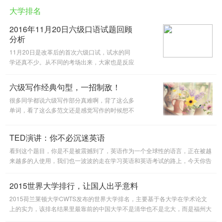
大学排名
2016年11月20日六级口语试题回顾
分析
11月20日是改革后的首次六级口试，试水的同
学还真不少。从不同的考场出来，大家也是反应
各异。无论结果如何，参与之后，总是更加明确
自己的水平如何，强项和弱项在哪里。沪江网校
六级写作经典句型，一招制敌！
的教研们也来给已考和待考六级
很多同学都说六级写作部分真难啊，背了这么多
单词，看了这么多范文还是感觉写作的时候想不
出要怎样写出正确优美的表达，今天小编给大家
带来六级写作经典句型，帮助大家克服写作中的
TED演讲：你不必沉迷英语
困难，一招制敌！
看到这个题目，你是不是被震撼到了，英语作为一个全球性的语言，正在被越
来越多的人使用，我们也一波波的走在学习英语和英语考试的路上，今天你告
诉我让我不必沉迷英语，看你能拿出什么有力的证据来吧！
2015世界大学排行，让国人出乎意料
2015荷兰莱顿大学CWTS发布的世界大学排名，主要基于各大学在学术论文
上的实力，该排名结果里最靠前的中国大学不是清华也不是北大，而是福州大
学，这让很多人都意想不到。