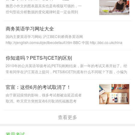
雅思小作文的图表题其实也是有模版可循的，一
些句型在分析数据的变化规律时是一定会用到
的，这篇文章为大家详细总结了常用必背句型，
希望大家挑几个背下来，一定能对你的写作速度
商务英语学习网址大全
和质量有帮助。
国内主要英语学习网站 沪江BEC剑桥商务英语网
http:.hjenglish.comsubjectbecdefault.htm BBC 中国 http:.bbc.co.ukchina
China daily http:.chinadaily.com.cn Shanghai Daily http:.shanghaidaily.com
英
你知道吗？PETS与CET的区别
2010年的公共英语等级考试(PETS)刚刚结束，新一年的考试又将开始了。经
常有同学在沪江英语上提问，PETS和CET到底有什么不同呢？下面，小编为
你好好介绍下两者的差别——
官宣：这些6月的考试取消了！
由于新冠疫情的影响，很多考试都被迫延迟或者
取消。昨天官方突然宣布6月取消托福雅思考
试，这究竟是怎么一回事呢？今天小编就为大家
解答这个问题，希望对你有所帮助！
查看更多
雅思考试