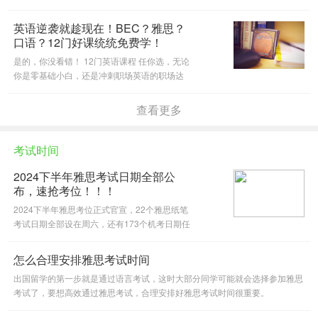
思、BEC哪个含金量高？”。今天@沪江英语微
信公众号就来跟大家唠唠，托福雅思和BEC、托
英语逆袭就趁现在！BEC？雅思？
业含金量大不同！
口语？12门好课统统免费学！
是的，你没看错！ 12门英语课程 任你选，无论
你是零基础小白，还是冲刺职场英语的职场达
人，总有一门课适合你！
查看更多
考试时间
2024下半年雅思考试日期全部公
布，速抢考位！！！
2024下半年雅思考位正式官宣，22个雅思纸笔
考试日期全部设在周六，还有173个机考日期任
君挑选，你的报考需求统统满足！2024年7月-9
月雅思纸笔、机考和生活技能类考试全部考位开
怎么合理安排雅思考试时间
放报名，快来预约心仪日期吧！
出国留学的第一步就是通过语言考试，这时大部分同学可能就会选择参加雅思
考试了，要想高效通过雅思考试，合理安排好雅思考试时间很重要。