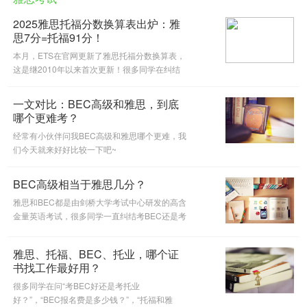
2025雅思托福分数换算表出炉：雅
思7分=托福91分！
本月，ETS在官网更新了雅思托福分数换算表，
这是继2010年以来首次更新！很多同学在纠结
是考雅思还是托福？通过这个换算表或许会给你
参考答案。
一文对比：BEC高级和雅思，到底
哪个更难考？
经常有小伙伴问我BEC高级和雅思哪个更难，我
们今天就来好好比较一下吧~
BEC高级相当于雅思几分？
雅思和BEC都是由剑桥大学考试中心研发的高含
金量英语考试，很多同学一直纠结考BEC还是考
雅思，也有很多人考完雅思又考BEC的。那
BEC和雅思的难度差异到底有多大？BEC高级
雅思、托福、BEC、托业，哪个证
又相当于雅思的几分？相信看完这篇你会心
书找工作最好用？
很多同学在问“考BEC好还是考托业
好？”，“BEC报名费是多少钱？”，“托福和雅