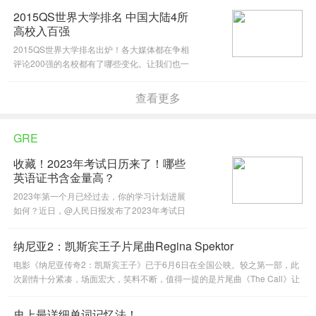
2015QS世界大学排名 中国大陆4所
高校入百强
2015QS世界大学排名出炉！各大媒体都在争相
评论200强的名校都有了哪些变化。让我们也一
起来围观跻身前100的中国高校都有哪几所吧！
查看更多
GRE
收藏！2023年考试日历来了！哪些
英语证书含金量高？
2023年第一个月已经过去，你的学习计划进展
如何？近日，@人民日报发布了2023年考试日
历，赶紧看过来，做好日程规划，提前准备，祝
你取得理想的成绩！
纳尼亚2：凯斯宾王子片尾曲Regina Spektor
电影《纳尼亚传奇2：凯斯宾王子》已于6月6日在全国公映。较之第一部，此
次剧情十分紧凑，场面宏大，笑料不断，值得一提的是片尾曲《The Call》让
人惊艳！
史上最详细单词记忆法！