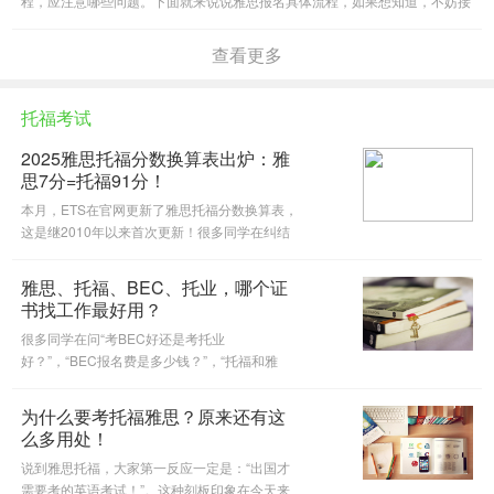
程，应注意哪些问题。下面就来说说雅思报名具体流程，如果想知道，不妨接
着往下看。
查看更多
托福考试
2025雅思托福分数换算表出炉：雅
思7分=托福91分！
本月，ETS在官网更新了雅思托福分数换算表，
这是继2010年以来首次更新！很多同学在纠结
是考雅思还是托福？通过这个换算表或许会给你
参考答案。
雅思、托福、BEC、托业，哪个证
书找工作最好用？
很多同学在问“考BEC好还是考托业
好？”，“BEC报名费是多少钱？”，“托福和雅
思、BEC哪个含金量高？”。今天@沪江英语微
信公众号就来跟大家唠唠，托福雅思和BEC、托
为什么要考托福雅思？原来还有这
业含金量大不同！
么多用处！
说到雅思托福，大家第一反应一定是：“出国才
需要考的英语考试！”。这种刻板印象在今天来