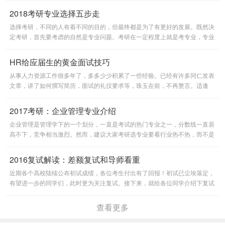
介绍国内最受欢迎专业排行榜。
2018考研专业选择五步走
选择考研，不同的人有着不同的目的，但最终都是为了有更好的发展。既然决
定考研，首先要考虑的自然是专业问题。考研在一定程度上就是考专业，专业
选择决定了研究生以后生活的学习和研究对象，甚至决定了今后的
HR给应届生的黄金面试技巧
从事人力资源工作很多年了，多多少少积累了一些经验。已经有许多同仁发表
文章，讲了如何撰写简历，面试的礼仪要求等，珠玉在前，不再赘言。适逢
2013届大学毕业生进入求职阶段，特此针对面试环节谈一些看法，希望
2017考研：企业管理专业介绍
企业管理是管理学下的一个划分，一直是考试的热门专业之一，分数线一直居
高不下，竞争相当激烈。然而，建议大家考研选专业要看行业热不热，而不是
报考人数多不多。
2016复试解读：差额复试和导师看重
近期各个高校陆续公布初试成绩，各位考生付出有了回报！初试已尘埃落定，
有望进一步的同学们，此时更为关注复试。接下来，就给各位同学介绍下复试
考情。
查看更多