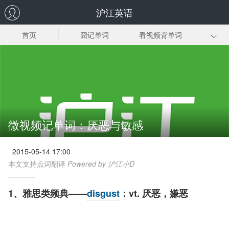
沪江英语
首页
囧记单词
看视频背单词
小词也有大作用
词义辨析
单词怎么背
联想记忆
背单词方法
微视频记单词：厌恶与敏感
2015-05-14 17:00
本文支持点词翻译
Powered by 沪江小D
1、雅思类频典——
disgust
：vt. 厌恶，嫌恶