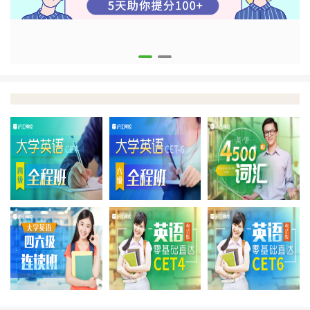
四级全程班
六级全程班
【
四六级连读班
零基础直达CET4
零