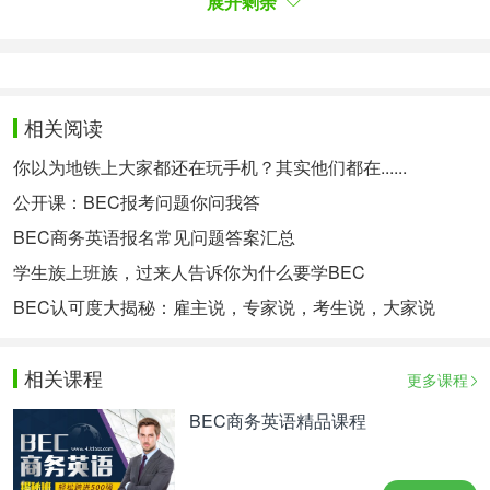
，是“职场英语”、“商务英语”的代名
职业类英语证书
展开剩余
词。
BEC考试报报名需要什么条件？报名
没有年龄、职
业、学历、地区、民族、国籍、在校与否
等限制。
相关阅读
（from 剑桥商务英语报名网）
而且可以一次报考多
你以为地铁上大家都还在玩手机？其实他们都在......
个级别。
公开课：BEC报考问题你问我答
3、BEC考试内容
BEC商务英语报名常见问题答案汇总
四六级考试主要考查在校大学生的实际英语能力，而
学生族上班族，过来人告诉你为什么要学BEC
BEC考试则注重考察考生在真实
的英语交
工作环境中
BEC认可度大揭秘：雇主说，专家说，考生说，大家说
流能力。
考试由阅读、写作、听力和口语四个部分组成，试题
相关课程
更多课程
中词汇、文章类型以及情景设置都与商务英语相关。
BEC商务英语精品课程
在积极备考BEC考试的过程中，考生可以全方位提升
自身商务英语技能，为走上职场奠定专业基础。例