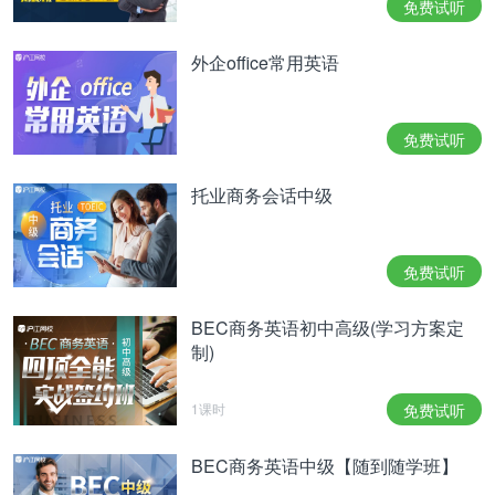
免费试听
如：商业英文文书撰写、商业英文文件阅读、职场小
组讨论等。（from BEC官网）
外企office常用英语
4、BEC考试难度
BEC分为BEC Preliminary（BEC初级）, BEC
免费试听
Vantage（BEC中级）和BEC Higher（BEC高级）由
托业商务会话中级
低至高三个级别。
每个级别又细分了3个等级，对应的具体分数详见下
免费试听
表：
如果你对雅思成绩没有概念，有个公式对比了大学生
BEC商务英语初中高级(学习方案定
英语考试和BEC的难度：
制)
CET4约等于BEC初＜CET6 BEC中＜TEM4（英语
1课时
免费试听
专四）＜BEC高＜TEM8（英语专八）（仅供参考）
BEC商务英语中级【随到随学班】
更细的比较，详见下表：