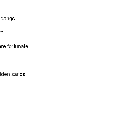
r gangs
t.
re fortunate.
olden sands.