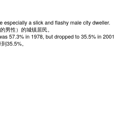
 especially a slick and flashy male city dweller.
的男性）的城镇居民。
t was 57.3% in 1978, but dropped to 35.5% in 2001
到35.5%。