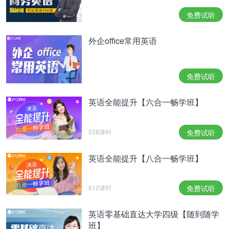
免费试听
外企office常用英语
免费试听
英语全能提升【六合一畅学班】
538课时
免费试听
英语全能提升【八合一畅学班】
612课时
免费试听
英语零基础直达大学四级【随到随学
班】