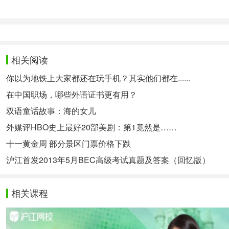
免费领取
↓ 扫描二维码 ↓
如果你想更系统地提高口语，说一口地道的英语，让老
相关阅读
免费领取
你以为地铁上大家都还在玩手机？其实他们都在......
↓ 扫描二维码 ↓
在中国职场，哪些外语证书更有用？
相关热点：
英语学习
付款英文怎么说
双语童话故事：海的女儿
外媒评HBO史上最好20部美剧：第1竟然是……
十一黄金周 部分景区门票价格下跌
沪江首发2013年5月BEC高级考试真题及答案（回忆版）
相关课程