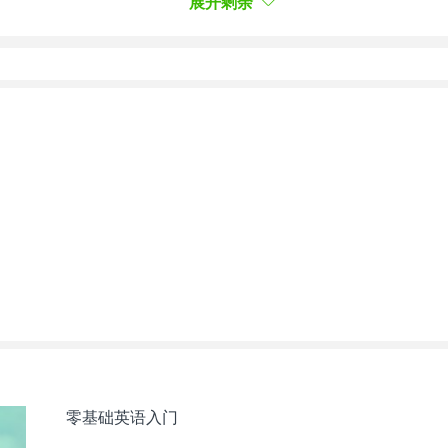
展开剩余
外对你刮目相看，还可以0元定制口语学习方案：
零基础英语入门