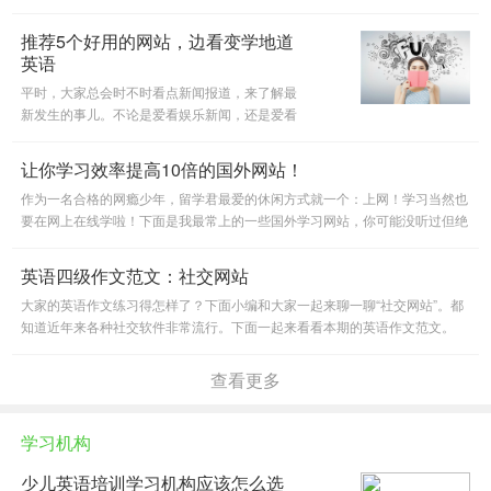
推荐一些外国的语料库和电子书网站，希望这些外国的英语学习网站
推荐5个好用的网站，边看变学地道
英语
平时，大家总会时不时看点新闻报道，来了解最
新发生的事儿。不论是爱看娱乐新闻，还是爱看
科技内容，英语新闻是一个很好的学习素材。新
闻中的英文词汇用得都比较正式，一些表达方式
让你学习效率提高10倍的国外网站！
也地道简单。尤其是一些纸质
作为一名合格的网瘾少年，留学君最爱的休闲方式就一个：上网！学习当然也
要在网上在线学啦！下面是我最常上的一些国外学习网站，你可能没听过但绝
对都是超级好用逼格满满的网站，有些也出了手机APP版本，随时随
英语四级作文范文：社交网站
大家的英语作文练习得怎样了？下面小编和大家一起来聊一聊“社交网站”。都
知道近年来各种社交软件非常流行。下面一起来看看本期的英语作文范文。
查看更多
学习机构
少儿英语培训学习机构应该怎么选