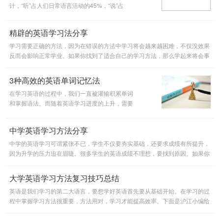
计，“听”占人们日常语言活动的45%，“说”占
30%，“读”占16%，“写”仅占9%，由此可
见“听”在语言交流中的重要地位; 美国着名成功
精辟的英语学习法分享
学大师布莱恩?崔西(Brian Tracy) 在其
学习需要正确的方法，因为在错误的方法中学习将会越来越困难，不仅没效果
反而会影响正常学业。如果你找到了适合自己的学习方法，那么学起来将会事
半功倍。BEC商务英语也需要良好的学习方法，下面这些内容希望能
3种高效的英语单词记忆法
在学习英语的过程中，我们一直被灌输积累单词
和掌握语法。而随着英语学习进度的上升，需要
掌握的单词会越来越多，如果没有掌握学习方
法，学习效率就会很低。下面，沪江小编给大家
中学英语学习方法分享
分享三个有效学习英语单词的方
中学的英语学习可谓紧张不已，学生不仅要夯实基础，还要求成绩有所提升，
因为升学的压力迫在眉睫。很多学生的英语成绩不理想，要找到原因。如果你
是不知道该怎么学习英语的话，下面这些英语学习方法，希望能给
大学英语学习方法复习技巧总结
英语是我们学习的第二大语言，要想学好英语首先要从基础开始。在学习的过
程中掌握学习方法很重要，方法用对，学习才能提高效率。下面是沪江小编给
大家分享的几个英语复习技巧，大家可以作为参考。