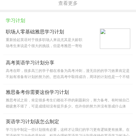
查看更多
学习计划
职场人零基础雅思学习计划
重新拾起英语对于很多职场人来说尤其是大龄职
场考生来说是个很大的挑战，但是考雅思一寄给
你不再是留学生们的专属，零基础想考雅思也是
有方法可循的。尤其是众多职场人，想知道该怎
高考英语学习计划分享
么制定学习计划吗?一起来看看
高考在即，很多高三的学子都在准备为高考冲刺，漫无目的的学习效果肯定是
不如有准备有计划的努力的。想在高考中取得成功，周详的计划也是一个不错
的方法。高考英语学习计划，你准备好了吗?还没有的可以看看下面
雅思备考你需要这份学习计划
雅思考试之前，肯定很多考生们都在不停的刷题刷分，努力备考。有时候自己
都疲惫不堪了，可是成绩却没有提升多少。也许你的努力并没有形成什么体
系，效率并不高。有针对性的复习，制定有效的学习计划才有可能实
英语学习计划该怎么制定
学习当中制定一些计划很有必要，这样才让我们的学习更有逻辑更有效果。在
英语的学习当中也是如此，科学合理的英语学习计划是保持你英语学习的决心