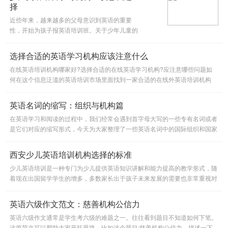
择
近些年来，越来越多的父母意识到英语的重要
性，开始为孩子报英语培训班。关于少年儿童的
英语辅导培训班真的如雨后春笋般开遍全国，甚
至走在大街上都能看到很多。当然因为良莠不
选择合适的英语学习机构应该注意什么
齐，好的英语培训机构也是不好找
在线英语培训机构哪家好?选择合适的在线英语学习机构?应注意哪些问题如
何在这个信息泛滥的英语培训市场里面找到一家合适的在线外英语培训机构
呢?在选择培训机构的时候，应该注意哪些重要的参考因素呢?一起来了
英语名词的缩写：组织与机构篇
在英语学习和阅读的过程中，我们经常会遇到首字母大写的一些专有名词或者
是它们对应的缩写形式，今天为大家整理了一些英语名词中的国际组织和国家
机构的缩写供大家参考。
西安少儿英语培训机构选择的标准
少儿英语培训是一种专门为少儿提供英语知识讲解和能力提高的教学形式，随
着现在出国留学学生的增多，多数家长出于孩子未来发展的需要也非常重视对
于少儿英语学习的重要，同时也是基于学生英语课程学习和升学...
英语六级作文范文：慈善机构公信力
英语六级作文通常是学生考六级的难题之一。往往看到题目不知道如何下笔。
这篇范文可以帮助大家开拓思路。比如这个题目:慈善机构公信力。描述一下