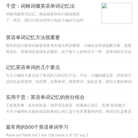
干货：词根词缀英语单词记忆法
词根词缀单词记忆，相信很多同学们都很熟悉
了，而且，我们大部分同学们包括小编自己也经
常使用这种方法，这样知其然又知其所以然地来
记忆词汇，当然可以达到事半功倍的效果了。
英语单词记忆方法很重要
每年的四六级考试都是很多考生很头疼的事情，小编在这里就提醒大家，想要
考高分，背单词还是很有必要的。由于每个人的特点不一样，背单词的方法自
然也是不一样。
记忆英语单词的几个要点
今天小编给大家总结了单词的几种记忆方法，不过，小编的建议是，把所有方
法结合起来使用，先积累，后看单词，再想单词，如此反复，相信大家的单词
量肯定会提升的。
实用干货：英语单词记忆的拆分组合
工欲善其事，必先利其器，洞穿语法体系，积累核心词汇，彰显“双语魅力”。
今天小编带给大家的就是积累核心词汇这个非常重要的内容，单词记忆是要灵
活记忆的，希望大家可以用心，用脑，再动手！
最常用的500个英语单词学习
Rank ord Rank ord 1 the 126 name 2 of 127 ery 3