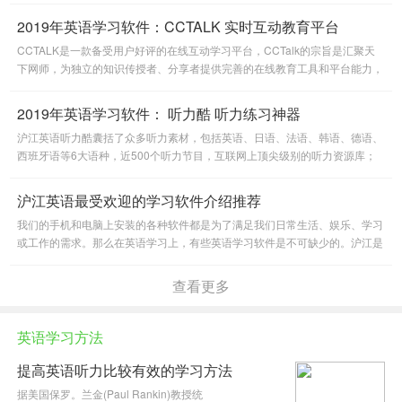
2019年英语学习软件：CCTALK 实时互动教育平台
CCTALK是一款备受用户好评的在线互动学习平台，CCTalk的宗旨是汇聚天
下网师，为独立的知识传授者、分享者提供完善的在线教育工具和平台能力，
为广大求知者提供知识内容和一起学习的社群环境，也因此在英语学习
2019年英语学习软件： 听力酷 听力练习神器
沪江英语听力酷囊括了众多听力素材，包括英语、日语、法语、韩语、德语、
西班牙语等6大语种，近500个听力节目，互联网上顶尖级别的听力资源库；
支持离线学习、炫酷复读、同步听写记录、贴心资料注解、个性化的
沪江英语最受欢迎的学习软件介绍推荐
我们的手机和电脑上安装的各种软件都是为了满足我们日常生活、娱乐、学习
或工作的需求。那么在英语学习上，有些英语学习软件是不可缺少的。沪江是
中国领先的教育科技公司，具备高度互动特质的优秀互联网教育产
查看更多
英语学习方法
提高英语听力比较有效的学习方法
据美国保罗。兰金(Paul Rankin)教授统