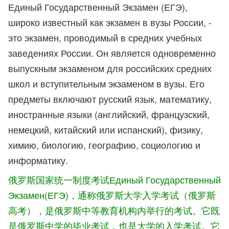
Единый Государственный Экзамен (ЕГЭ),
широко известный как экзамен в вузы России, -
это экзамен, проводимый в средних учебных
заведениях России. Он является одновременно
выпускным экзаменом для российских средних
школ и вступительным экзаменом в вузы. Его
предметы включают русский язык, математику,
иностранные языки (английский, французский,
немецкий, китайский или испанский), физику,
химию, биологию, географию, социологию и
информатику.
俄罗斯国家统一制度考试Единый Государственный
Экзамен(ЕГЭ)，通称俄罗斯大学入学考试（俄罗斯
高考），是俄罗斯中等教育机构内举行的考试。它既
是俄罗斯中学的毕业考试，也是大学的入学考试。它