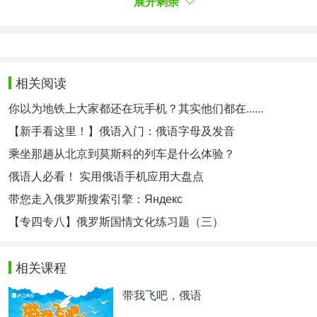
展开剩余
说，基础数学是必不可少的。对于那些打算继续接
受“数学”课程的大学入学考试的毕业生来说，专业数
学水平是必要的。由此可见，在俄罗斯人心目中数学
相关阅读
的重要地位。当然，复杂的计算步骤，抽象的逻辑理
念也是许多俄罗斯学子的“噩梦”。
你以为地铁上大家都还在玩手机？其实他们都在......
【新手看这里！】俄语入门：俄语字母及发音
乘坐那趟从北京到莫斯科的列车是什么体验？
俄语人必看！ 实用俄语手机应用大盘点
带您走入俄罗斯搜索引擎：Яндекс
【专四专八】俄罗斯国情文化练习题（三）
相关课程
带我飞吧，俄语