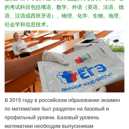
的考试科目包括俄语、数学、外语（英语、法语、德
语、汉语或西班牙语）、物理、化学、生物、地理、
社会学和信息技术。
В 2015 году в российском образовании экзамен
по математике был разделен на базовый и
профильный уровни. Базовый уровень
математики необходим выпускникам