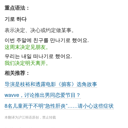
重点语法：
기로 하다
表示决定、决心或约定做某事。
이번 주말에 친구를 만나기로 했어요.
这周末决定见朋友。
우리는 내일 떠나기로 했어요.
我们决定明天离开。
相关推荐：
导演是枝裕和透露电影《掮客》选角故事
wavve，讨论推出男同恋爱节目？
8名儿童死于不明“急性肝炎”……请小心这些症状
本翻译为沪江韩语原创，禁止转载