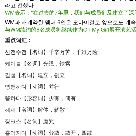
라고 전했다.
WM表示：“在过去的7年里，我们与成员们及建立了
WM과 재계약한 멤버 6인은 오마이걸로 앞으로도 계속
与WM续约的6名成员将继续作为Oh My Girl展开演艺
重点词汇：
산전수전【名词】千辛万苦，千难万险
케이블【名词】光缆，铁索
결성【名词】建立，创立
병행하다【动词】并行
뜸하다【形容词】少有，偶有
해체【名词】解体，解散
징크스【名词】魔咒
흩어지다【动词】分散，散开，四散