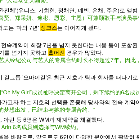
员个人活动更为频繁。
전체’(유니스, 기희현, 정채연, 예빈, 은채, 주은)로 앨범
ce、奇喜贤、郑采妍、豫彬、恩彩、主恩）可兼顾歌手与演
도는 '마의 7년'
징크스
는 이어지게 됐다.
 전속계약이 최장 7년을 넘지 못한다는 내용 등이 포함
위기를 넘기지 못하고
흩어진
경우가 많았다.
求艺人经纪公司与艺人的专属合约时长不得超过7年。因
인기 걸그룹 '오마이걸'은 최근 지호가 팀과 회사를 떠나기
Oh My Girl”成员祉呼决定离开公司，剩下续约的6名
아가고자 하는 지호의 선택을 존중해 당사와의 전속 계약이
的梦想出发，已结束与她的专属合约。”
, 아린 등 6명은 WM과 재계약을 체결했다.
彬、Arin 6名成员则选择与WM续约。
음을 바탕으로, 앞으로도 6인이 다양한 분야에서 활발히 