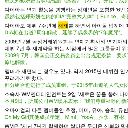
成员郑彩妍曾出演电视剧《恋慕》（2021）开始，成
다이아는 연기 활동을 병행하는 정채연을 포함한 ‘6인 완
虽然包括郑彩妍在内的DIA“完整六人体”（ Euni
다이아도 데뷔 7주년에
해체
를 하면서 아이돌 업계에 떠
DIA将在出道7周年解散，延续了偶像界的“7年魔咒”。
2009년 7월 공정거래위원회는 연예기획사와 연기자의
데뷔 7년 후 재계약을 하는 시점에서 많은 그룹들이 
2009年7月，韩国公正交易委员会出台规定条款，要
原地解散。
멤버가 재편되는 경우도 있다. 역시 2015년 데뷔한 
꾸려가기로 했다.
部分组合也进行了成员重组。于2015年出道的人气女团“
소속사 WM엔터테인먼트는 9일 "새로운 꿈을 향해 나
本月9日，所属公司WM娱乐表示：“我们尊重祉呼向新
오마이걸의 다른 멤버들인 효정, 미미, 유아, 승희, 유빈
Oh My Girl其他成员孝定、Mimi、YooA、胜熙、有
WM은 "지난 7년간 함께하며 쌓아온 두터운 신뢰와 믿