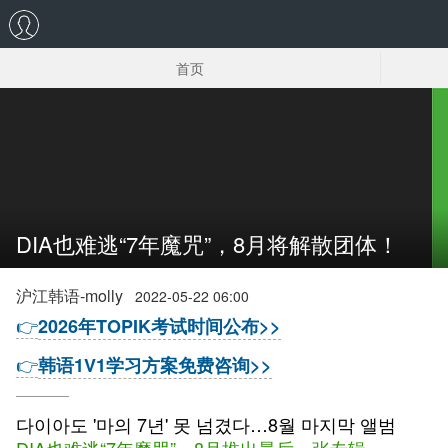
首页
韩国男明星
韩国童星
DIA也难逃“7年魔咒”，8月将解散团体！
沪江韩语-molly
2022-05-22 06:00
👉
2026年TOPIK考试时间公布>>
👉
韩语1V1学习方案免费咨询>>
다이아도 '마의 7년' 못 넘겼다…8월 마지막 앨범