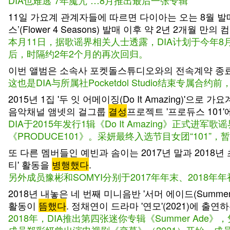
DIA也难逃“7年魔咒”…8月推出最后一张专辑
11일 가요계 관계자들에 따르면 다이아는 오는 8월 발매
스’(Flower 4 Seasons) 발매 이후 약 2년 2개월 만의
本月11日，据歌谣界相关人士透露，DIA计划于今年8月发
后，时隔约2年2个月的再次回归。
이번 앨범은 소속사 포켓돌스튜디오와의 전속계약 종료
这也是DIA与所属社Pocketdol Studio结束专属
2015년 1집 '두 잇 어메이징(Do It Amazing)'으로
음악채널 앰넷의 걸그룹
결성
프로젝트 '프로듀스 101
DIA于2015年发行1辑《Do It Amazing》
《PRODUCE101》。采妍最终入选节目女团“101”
또 다른 멤버들인 예빈과 솜이는 2017년 말과 2018년
티' 활동을
병행했다
.
另外成员豫彬和SOMYI分别于2017年年末、2018年年
2018년 내놓은 네 번째 미니음반 '서머 에이드(Summer
활동이
뜸했다
. 정채연이 드라마 '연모'(2021)에 출
2018年，DIA推出第四张迷你专辑《Summer Ad