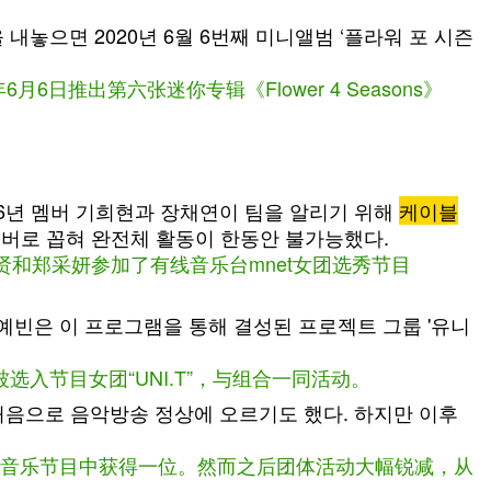
내놓으면 2020년 6월 6번째 미니앨범 ‘플라워 포 시즌
日推出第六张迷你专辑《Flower 4 Seasons》
016년 멤버 기희현과 장채연이 팀을 알리기 위해
케이블
 멤버로 꼽혀 완전체 활동이 한동안 불가능했다.
员奇喜贤和郑采妍参加了有线音乐台mnet女团选秀节目
다. 예빈은 이 프로그램을 통해 결성된 프로젝트 그룹 '유니
彬被选入节目女团“UNI.T”，与组合一同活动。
일 만에 처음으로 음악방송 정상에 오르기도 했다. 하지만 이후
6天首次在音乐节目中获得一位。然而之后团体活动大幅锐减，从