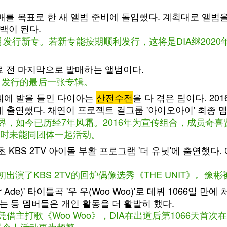
를 목표로 한 새 앨범 준비에 돌입했다. 계획대로 앨범을 
 컴백이 된다.
行新专。若新专能按期顺利发行，这将是DIA继2020年6月6
 전 마지막으로 발매하는 앨범이다.
合约前，发行的最后一张专辑。
 가요계에 발을 들인 다이아는
산전수전
을 다 겪은 팀이다. 2
'에 출연했다. 채연이 프로젝트 걸그룹 '아이오아이' 최종
正式进军歌谣界，如今已历经7年风霜。2016年为宣传组合，成
，暂时未能同团体一起活动。
 초 KBS 2TV 아이돌 부활 프로그램 '더 유닛'에 출연했
初出演了KBS 2TV的回炉偶像选秀《THE UNIT》。豫
 Ade)' 타이틀곡 '우 우(Woo Woo)'로 데뷔 1066
연하는 등 멤버들은 개인 활동을 더 활발히 했다.
e》，凭借主打歌《Woo Woo》，DIA在出道后第106