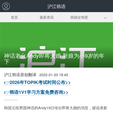
沪江韩语
首页
最新资讯
韩国女明星
韩国男明星
韩国组合
整容明星
韩国童星
韩国明星图片
神话老幺Andy即将大婚 新娘为小9岁的年
下
沪江韩语原创翻译
2022-01-20 18:45
👉
2026年TOPIK考试时间公布>>
👉
韩语1V1学习方案免费咨询>>
韩国元组男团神话的Andy19日传出即将大婚的消息，据说准新