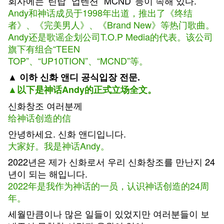
회사에는 '틴탑' '업텐션' 'MCND' 등이 속해 있다.
Andy和神话成员于1998年出道，推出了《终结
者》、《完美男人》、《Brand New》等热门歌曲。
Andy还是歌谣企划公司T.O.P Media的代表。该公司
旗下有组合“TEEN
TOP”、“UP10TION”、“MCND”等。
▲ 이하 신화 앤디 공식입장 전문.
▲以下是神话Andy的正式立场全文。
신화창조 여러분께
给神话创造的信
안녕하세요. 신화 앤디입니다.
大家好。我是神话Andy。
2022년은 제가 신화로서 우리 신화창조를 만난지 24
년이 되는 해입니다.
2022年是我作为神话的一员，认识神话创造的24周
年。
세월만큼이나 많은 일들이 있었지만 여러분들이 보