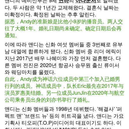
앤디의 예비신부는 9세
의
로 알려졌
연하
아나운서
다. 두 사람은 약 1년간 교제해왔다. 결혼식 날짜는
미확정이다. 확정된 날짜는 추후 알린다.
据悉，Andy的准新娘是比他小9岁的播音员。两人交
往了大概1年。婚礼日期尚未确定。确定日期后会再
通知。
이에 따라 앤디는 신화 여섯 멤버들 중 3번째로 유부
남 대열에 합류하게 됐다. 신화 멤버 중 리더 에릭이
지난 2017년 배우 나혜미와 가장 먼저 결혼했다. 다
른 멤버 전진은 2020년 항공사 승무원 출신 류이서
와 웨딩마치를 울렸다.
自此，Andy成为神话六位成员中第三个加入已婚男
行列的成员。神话成员中，队长Eric最先在2017年与
演员罗惠美结婚。另一位成员JunJin在2020年与航空
公司乘务员出身的刘亦书举行了婚礼。
앤디는 신화 멤버들과 1998년 데뷔했다. '해결사' '퍼
펙트 맨' '브랜드 뉴' 등의 히트곡을 냈다. 앤디는 가요
기획사 티오피(T.O.P)미디어의 대표이기도 하다. 이