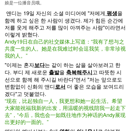
娘是一位播音员哦。
앤디는 19일 자신의 소셜 미디어에 "저에게
을
평생
함께 하고 싶은 한 사람이 생겼다. 제가 힘든 순간에
저를 웃게 해주고 저를 많이 아껴주는 사람"이라면서
이렇게 밝혔다.
Andy19日在自己的社交媒体上写道：“我有了想与之
共度一生的人。她是在我难过时会逗我笑，非常珍视
我的人。”
"이제는 혼자
는 같이 하는 삶을 살아보려고 한
보다
다. 부디 제 새로운
을
고 따뜻한 시
출발
축복해주시
선으로 함께 해 주시길 바란다"면서 "저는 앞으로도
변함없이 신화의 앤디
더 좋은 모습을 보여드리
로서
겠다"고 덧붙였다.
“现在，比起独自一人，我更想和她一起生活。希望
大家能祝福我新的出发，用温暖的视线陪我一起走下
去”，“今后，我也会一如既往地作为神话的Andy展现
出更好的一面的。”