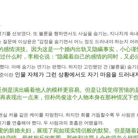
.
。
 연기를 선보였다. 또 불륜을 행하면서도 사실을 숨기는, 지나치게 속내
 질문에 이상윤은 "감정을 숨기면서 어느 정도 드러내야 하는지 어려
制的感情演技。因为这是一个婚内出轨又隐瞒事实，小心
过什么时，李相仑说：“隐藏着自己的感情的同时，又必
했다. 아예 숨기는 연기는 편했다. 하지만 고민됐던 건 (불륜을) 숨
인물 자체가 그런 상황에서도 자기 마음을 드러내지
성준이란
反倒是演出瞒着他人的模样更容易。但是让我觉得苦恼的
再表现出一点来，但朴尚俊这个人物本身在那种情况下
 현실 커플 같은 케미를 자랑한다. 하지만 회를 거듭할수록 두 사람은
기를 연출해야 했다. 두 사람과의 호흡은 어땠을까.
甜蜜的新婚夫妇，展现了宛如现实情侣般的默契。但是随
秘恋情，截然相反的氛围。那他和这两人合作得怎么样