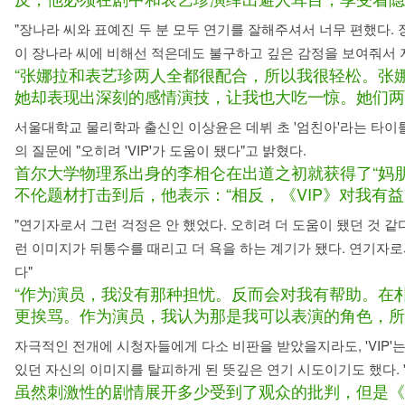
"장나라 씨와 표예진 두 분 모두 연기를 잘해주셔서 너무 편했다.
이 장나라 씨에 비해선 적은데도 불구하고 깊은 감정을 보여줘서 저
“张娜拉和表艺珍两人全都很配合，所以我很轻松。张
她却表现出深刻的感情演技，让我也大吃一惊。她们两
서울대학교 물리학과 출신인 이상윤은 데뷔 초 '엄친아'라는 타이
의 질문에 "오히려 'VIP'가 도움이 됐다"고 밝혔다.
首尔大学物理系出身的李相仑在出道之初就获得了“妈
不伦题材打击到后，他表示：“相反，《VIP》对我有益
"연기자로서 그런 걱정은 안 했었다. 오히려 더 도움이 됐던 것 
런 이미지가 뒤통수를 때리고 더 욕을 하는 계기가 됐다. 연기자로
다"
“作为演员，我没有那种担忧。反而会对我有帮助。在
更挨骂。作为演员，我认为那是我可以表演的角色，所
자극적인 전개에 시청자들에게 다소 비판을 받았을지라도, 'VIP'
있던 자신의 이미지를 탈피하게 된 뜻깊은 연기 시도이기도 했다. '
虽然刺激性的剧情展开多少受到了观众的批判，但是《