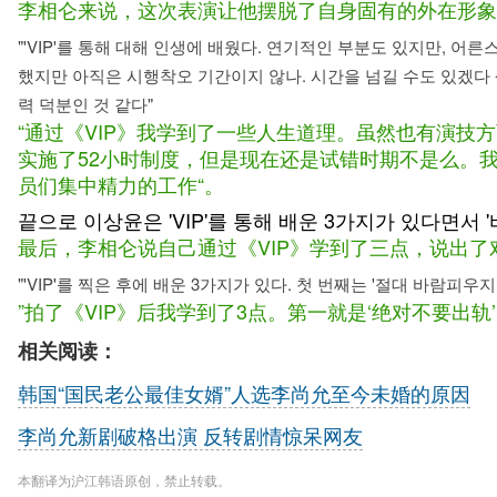
李相仑来说，这次表演让他摆脱了自身固有的外在形象
"'VIP'를 통해 대해 인생에 배웠다. 연기적인 부분도 있지만, 어
했지만 아직은 시행착오 기간이지 않나. 시간을 넘길 수도 있겠다
력 덕분인 것 같다"
“通过《VIP》我学到了一些人生道理。虽然也有演
实施了52小时制度，但是现在还是试错时期不是么。
员们集中精力的工作“。
끝으로 이상윤은 'VIP'를 통해 배운 3가지가 있다면서 
最后，李相仑说自己通过《VIP》学到了三点，说出了
"'VIP'를 찍은 후에 배운 3가지가 있다. 첫 번째는 '절대 바람피
”拍了《VIP》后我学到了3点。第一就是‘绝对不要出
相关阅读：
韩国“国民老公最佳女婿”人选李尚允至今未婚的原因
李尚允新剧破格出演 反转剧情惊呆网友
本翻译为沪江韩语原创，禁止转载。