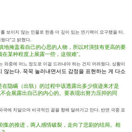
를 보이지 않는 인물로 한층 더 깊이 있는 연기력이 요구됐을 터.
웠다"고 밝혔다.
谨慎地掩盖着自己的心思的人物，所以对演技有更高的要
须在某种程度上展露一些，这很难”。
기는 와중에 어느 정도로 이걸 드러내야 하는 건지 어려웠다. 상황이
 않는다. 꾹꾹 눌러내면서도 감정을 표현하는 게 다소
是在隐瞒（出轨）的过程中该透露出多少痕迹来才是
也不会展露出自己的内心的。要表现出努力压抑的同
 파국에 치달으며 비극적인 끝을 향해 달려가고 만다. 반면 극중 표
着剧集的推进，两人感情破裂，走向了悲剧的结局。相
呢？