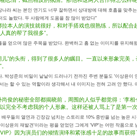
 장나라 씨는 본인 연기도 너무 잘하면서 상대방에 대해 호흡을 맞추
도 놀랐다. 두 사람에게 도움을 참 많이 받았다"
娜拉本人的演技就很好，和对手搭戏也很熟练，所以配合
人真的帮了我很多”。
틀을 얻으며 많은 주목을 받았다. 완벽하고 흠 없는 이미지를 유지해
朋儿”的头衔，得到了很多人的瞩目。一直以来形象完美
”。
같다. 박성준의 비밀이 낱낱이 드러나기 전까진 주변 분들도 '이상윤이 
서는 할 수 있는 역할이라 생각해서 내 이미지는 전혀 고려 안 했다.
朴尚俊的秘密全部都揭晓前，周围的人似乎都觉得：‘李相
以完全不考虑我的个人形象。这样还被人骂上了是第一次
는 배우들의 열연과 긴장감 넘치는 스토리로 10% 중반을 넘는 높은
이상윤의 재발견'이라는 평을 얻었던 그에게 'VIP'는 어떤 작품으로 
VIP》因为演员们的倾情演绎和紧张感十足的故事而获得