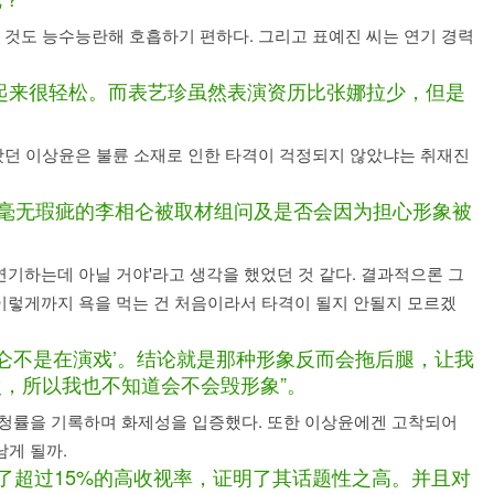
는 것도 능수능란해 호흡하기 편하다. 그리고 표예진 씨는 연기 경력
起来很轻松。而表艺珍虽然表演资历比张娜拉少，但是
왔던 이상윤은 불륜 소재로 인한 타격이 걱정되지 않았냐는 취재진
，毫无瑕疵的李相仑被取材组问及是否会因为担心形象被
연기하는데 아닐 거야'라고 생각을 했었던 것 같다. 결과적으론 그
 이렇게까지 욕을 먹는 건 처음이라서 타격이 될지 안될지 모르겠
仑不是在演戏’。结论就是那种形象反而会拖后腿，让我
，所以我也不知道会不会毁形象”。
 시청률을 기록하며 화제성을 입증했다. 또한 이상윤에겐 고착되어
남게 될까.
了超过15%的高收视率，证明了其话题性之高。并且对