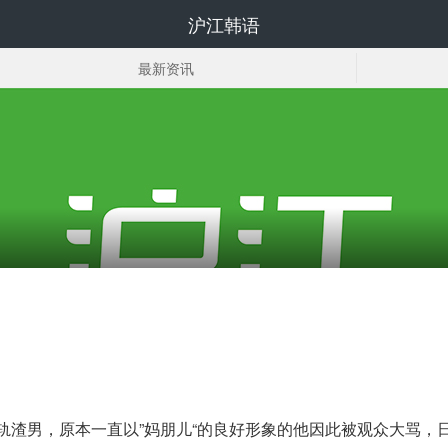
沪江韩语
最新资讯
韩国组合
韩国明星图片
出轨渣男，原本一直以”妈朋儿“的良好形象的他因此被观众大骂