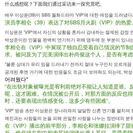
什么感想呢？下面我们通过采访来一探究竟吧。
배우 이상윤(39)이 SBS 월화드라마 'VIP'에 대한 애정을 드러냈다
演员李相仑（39）表达了对SBS月火剧《VIP》的热爱
이상윤은 'VIP'에서 자신의 상황을 혼자서 감내하는 절제된 감정
박성준이란 인물을 완벽히 연기하기 위해 염두에 둔 부분이 있냐는
李相仑在《VIP》中展现了独自忍受着自己情况的节
求。被问及为了完美演绎出朴尚俊这个人，是否有考虑
"불륜 상대가 유리 임을 드러내기 전까지 절대 누구인지 모르게끔 
공개된 후엔 거기에 대한 반응들도 조금 더 보여줘도 되는데, 박
어려웠다"
“在出轨对象被曝光是宥利前绝对不能让人知道是谁。
呢，这才困难。在情况被公开后，对那方面的反应也得
时，还要表现出情感变化，这多少有些困难”。
'VIP' 방송 초반 이상윤은 장나라와의 달달한 신혼 연기를 펼치며
예진과는 사람들의 눈을 피해 은밀한 사랑을 나누는 정반대의 분위
在《VIP》播出的前半部分，李相仑和张娜拉演绎了
反，他必须在剧中和表艺珍演绎出避人耳目，享受着隐