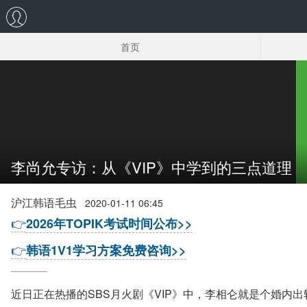
首页
韩国男明星
韩国童星
李尚允专访：从《VIP》中学到的三点道理
沪江韩语毛虫
2020-01-11 06:45
👉
2026年TOPIK考试时间公布>>
👉
韩语1V1学习方案免费咨询>>
近日正在热播的SBS月火剧《VIP》中，李相仑就是个婚内