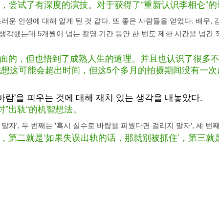
，尝试了有深度的演技。对于获得了“重新认识李相仑”的
른스러운 인생에 대해 알게 된 것 같다. 또 좋은 사람들을 얻었다. 배우
 생각했는데 5개월이 넘는 촬영 기간 동안 한 번도 제한 시간을 넘긴
技方面的，但也悟到了成熟人生的道理。并且也认识了很多
我想这可能会超出时间，但这5个多月的拍摄期间没有一
'바람'을 피우는 것에 대해 재치 있는 생각을 내놓았다.
对”出轨“的机智想法。
우지 말자', 두 번째는 '혹시 실수로 바람을 피웠다면 걸리지 말자', 세
轨’，第二就是‘如果失误出轨的话，那就别被抓住’，第三就