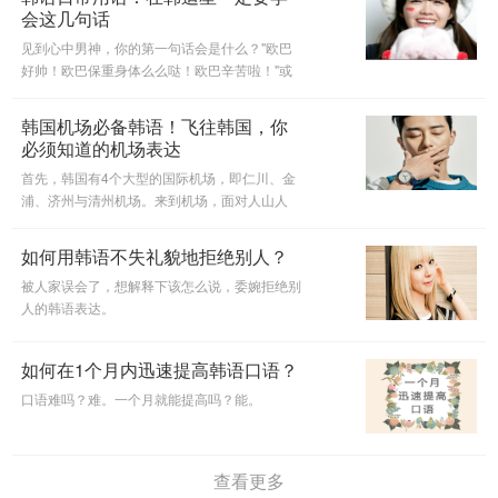
会这几句话
见到心中男神，你的第一句话会是什么？"欧巴
好帅！欧巴保重身体么么哒！欧巴辛苦啦！"或
是…鸡冻的一句话也说不粗来呢？追星粉必备的
那些话，来学起来吧！
韩国机场必备韩语！飞往韩国，你
必须知道的机场表达
首先，韩国有4个大型的国际机场，即仁川、金
浦、济州与清州机场。来到机场，面对人山人
海，不要慌乱，了解以下几个点可能会对你有所
帮助哦。
如何用韩语不失礼貌地拒绝别人？
被人家误会了，想解释下该怎么说，委婉拒绝别
人的韩语表达。
如何在1个月内迅速提高韩语口语？
口语难吗？难。一个月就能提高吗？能。
查看更多