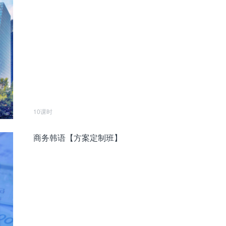
10课时
商务韩语【方案定制班】