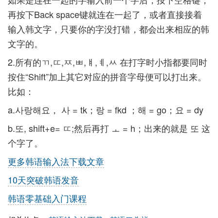
再按下Back space键就连在一起了，或者直接接着
输入韩文字，只要你的字没打错，都会出来相应的韩
文字的。
2.所有的ㄲ,ㄸ,ㅉ,ㅃ,ㅒ,ㅖ,ㅆ 在打字时小指都要同时
按住“Shift”加上其它对应的拼音字母便可以打出来。
比如：
a.사랑해요， 사 = tk；랑 = fkd ；해 = go；요 = dy
b.또, shift+e= ㄸ;然后再打 ㅗ = h；出来的就是 또 这
个字了。
更多韩语输入法下载文章
10天突破韩语发音
韩语零基础入门课程