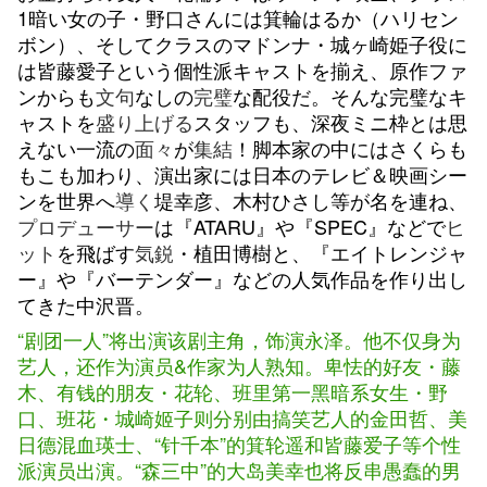
1暗い女の子・野口さんには箕輪はるか（ハリセン
ボン）、そしてクラスのマドンナ・城ヶ崎姫子役に
は皆藤愛子という個性派キャストを揃え、原作ファ
ンからも
文句
なしの
完璧
な配役だ。そんな完璧なキ
ャストを
盛り上げる
スタッフも、深夜ミニ枠とは思
えない一流の
面々
が
集結
！脚本家の中にはさくらも
もこも加わり、演出家には日本のテレビ＆映画シー
ンを世界へ
導く
堤幸彦、木村ひさし等が名を連ね、
プロデューサー
は『ATARU』や『SPEC』などで
ヒ
ット
を飛ばす
気鋭
・植田博樹と、『エイトレンジャ
ー』や『バーテンダー』などの人気作品を作り出し
てきた中沢晋。
“剧团一人”将出演该剧主角，饰演永泽。他不仅身为
艺人，还作为演员&作家为人熟知。卑怯的好友・藤
木、有钱的朋友・花轮、班里第一黑暗系女生・野
口、班花・城崎姬子则分别由搞笑艺人的金田哲、美
日德混血瑛士、“针千本”的箕轮遥和皆藤爱子等个性
派演员出演。“森三中”的大岛美幸也将反串愚蠢的男