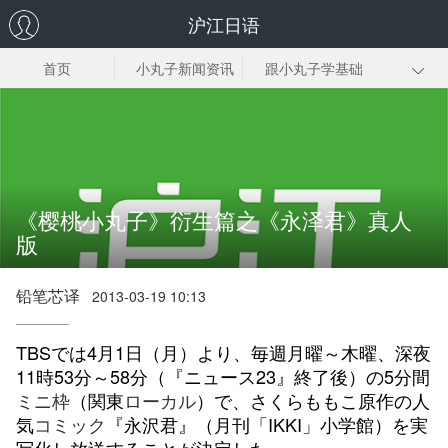
沪江日语
首页
小丸子新闻资讯
跟小丸子学基础
口语
樱桃小丸子原版
小丸子相关资料
漫画
下载
《樱桃小丸子》衍生篇之《永泽君》真人
版
铅笔芯译
2013-03-19 10:13
TBSでは4月1日（月）より、毎週月曜～木曜、深夜
11時53分～58分（『ニュース23』終了後）の5分間
ミニ
枠
（関東
ローカル
）で、さくらももこ原作の人
気
コミック
『永沢君』（月刊「IKKI」小学館）を実