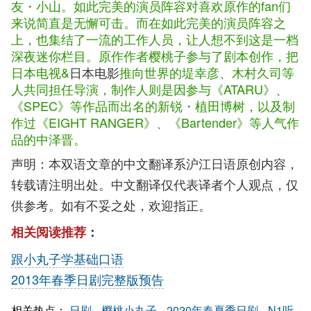
友・小山。如此完美的演员阵容对喜欢原作的fan们
来说简直是无懈可击。而在如此完美的演员阵容之
上，也集结了一流的工作人员，让人想不到这是一档
深夜迷你栏目。原作作者樱桃子参与了剧本创作，把
日本电视&
日本电影
推向世界的堤幸彦、木村久司等
人共同担任导演，制作人则是因参与《ATARU》、
《SPEC》等作品而出名的新锐・植田博树，以及制
作过《EIGHT RANGER》、《Bartender》等人气作
品的中泽晋。
声明：本双语文章的中文翻译系沪江日语原创内容，
转载请注明出处。中文翻译仅代表译者个人观点，仅
供参考。如有不妥之处，欢迎指正。
相关阅读推荐
：
跟小丸子学基础口语
2013年春季日剧完整版预告
相关热点：
日剧
樱桃小丸子
2020年春夏季日剧
N1听