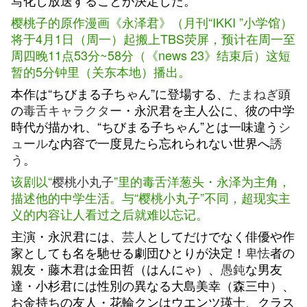
写化し放送することが決定した。
樱桃子的原作漫画《永泽君》（月刊“IKKI ”小学馆）
将于4月1日（周一）起搬上TBS荧屏，预计在周一至
周四晚11点53分~58分（《news 23》结束后）这短
暂的5分钟里（关东本地）播出。
本作は“ちびまる子ちゃん”に登場する、
たまねぎ
頭
の
毒舌
キャラクター
・永沢君を主人公に、彼の中学
時代が描かれ、“ちびまる子ちゃん”とは一味違う
シ
ュール
な内容で一度見たら忘れられない世界へ
誘
う
。
该剧以“
樱桃小丸子
”里的毒舌洋葱头・永泽为主角，
描述他的中学生活。与“樱桃小丸子”不同，超现实主
义的内容让人看过之后就难以忘记。
主演・永沢君には、
芸人
としてだけでなく俳優や作
家としても名を馳せる劇団ひとりが決定！
卑怯
者の
親友・藤木君は金田哲（はんにゃ）、
愚鈍
な男友
達・小杉君には性別の異なる大島美幸（森三中）、
お金持ちの友人・花輪クンはウエンツ瑛士、クラス