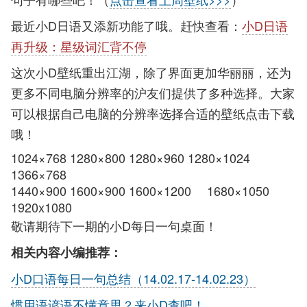
最近小D日语又添新功能了哦。赶快查看：
小D日语
再升级：星级词汇背不停
这次小D壁纸重出江湖，除了界面更加华丽丽，还为
更多不同电脑分辨率的沪友们提供了多种选择。大家
可以根据自己电脑的分辨率选择合适的壁纸点击下载
哦！
1024×768
1280×800
1280×960
1280×1024
1366×768
1440×900
1600×900
1600×1200
1680×1050
1920x1080
敬请期待下一期的小D每日一句桌面！
相关内容小编推荐：
小D口语每日一句总结（14.02.17-14.02.23）
惯用语谚语不懂意思？来小D查吧！