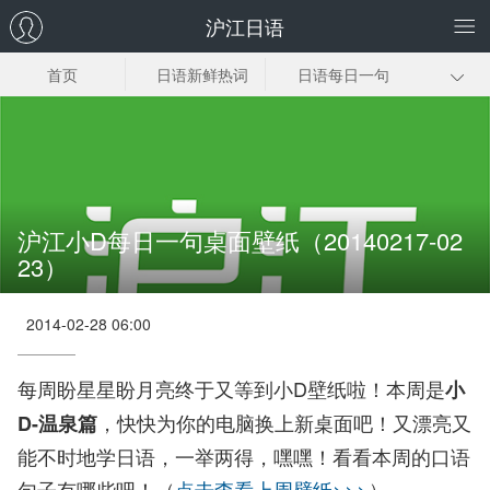
沪江日语
首页
日语新鲜热词
日语每日一句
小D壁纸
壁纸下载
沪江小D每日一句桌面壁纸（20140217-02
23）
2014-02-28 06:00
每周盼星星盼月亮终于又等到小D壁纸啦！本周是
小
，快快为你的电脑换上新桌面吧！又漂亮又
D-温泉篇
能不时地学日语，一举两得，嘿嘿！看看本周的口语
句子有哪些吧！（
点击查看上周壁纸>>>
）