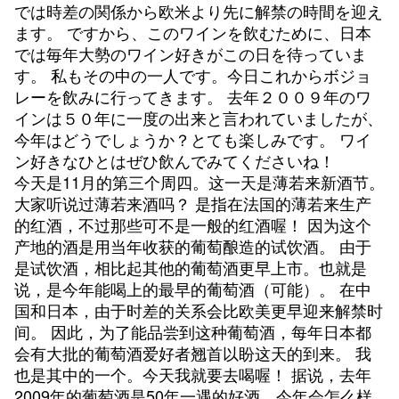
では時差の関係から欧米より先に解禁の時間を迎え
ます。 ですから、このワインを飲むために、日本
では毎年大勢のワイン好きがこの日を待っていま
す。 私もその中の一人です。今日これからボジョ
レーを飲みに行ってきます。 去年２００９年のワ
インは５０年に一度の出来と言われていましたが、
今年はどうでしょうか？とても楽しみです。 ワイ
ン好きなひとはぜひ飲んでみてくださいね！
今天是11月的第三个周四。这一天是薄若来新酒节。
大家听说过薄若来酒吗？ 是指在法国的薄若来生产
的红酒，不过那些可不是一般的红酒喔！ 因为这个
产地的酒是用当年收获的葡萄酿造的试饮酒。 由于
是试饮酒，相比起其他的葡萄酒更早上市。也就是
说，是今年能喝上的最早的葡萄酒（可能）。 在中
国和日本，由于时差的关系会比欧美更早迎来解禁时
间。 因此，为了能品尝到这种葡萄酒，每年日本都
会有大批的葡萄酒爱好者翘首以盼这天的到来。 我
也是其中的一个。今天我就要去喝喔！ 据说，去年
2009年的葡萄酒是50年一遇的好酒，今年会怎么样