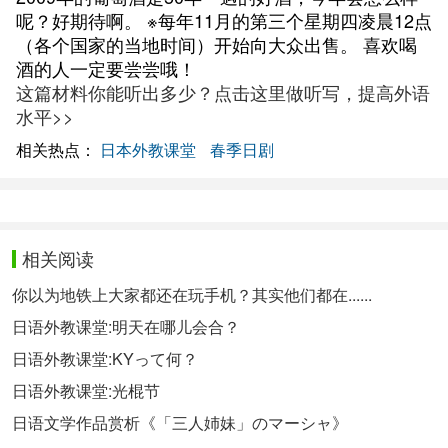
呢？好期待啊。 ※每年11月的第三个星期四凌晨12点
（各个国家的当地时间）开始向大众出售。 喜欢喝
酒的人一定要尝尝哦！
这篇材料你能听出多少？点击这里做听写，提高外语
水平>>
相关热点：
日本外教课堂
春季日剧
相关阅读
你以为地铁上大家都还在玩手机？其实他们都在......
日语外教课堂:明天在哪儿会合？
日语外教课堂:KYって何？
日语外教课堂:光棍节
日语文学作品赏析《「三人姉妹」のマーシャ》