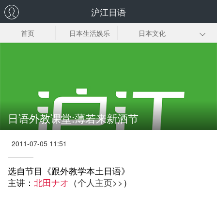
沪江日语
首页
日本生活娱乐
日本文化
日本节庆假期
地道日语
日语外教资料下
载
日本外教听写课
堂
日语外教课堂:薄若来新酒节
2011-07-05 11:51
选自节目《跟外教学本土日语》
主讲：
北田ナオ
（
个人主页>>
）