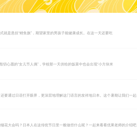
方式就是悬挂“鲤鱼旗”，期望家里的男孩子能健康成长。在这一天还要吃
殷切心愿的“女儿节人偶”，学校那一天供给的饭菜中也会出现“小方块米
，还要通过日语打开眼界，更深层地理解这门语言的发祥地日本。这个暑期让我们一起
和烟花大会吗？日本人在这传统节日里一般做些什么呢？一起来看看优果老师的介绍吧