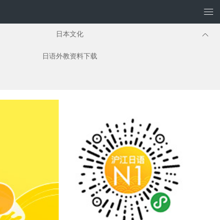
日本文化
日语外教资料下载