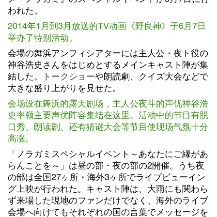
われた。
2014年1月到3月放送的TV动画《野良神》于6月7日
举办了特别活动。
会場の舞浜アンフィシアターには主人公・夜ト役の
神谷浩史さんをはじめとするメインキャスト陣が集
結した。
トークショー
や朗読劇、クイズ大会などで
大きな盛り上がりを見せた。
会场设在舞浜的露天剧场，主人公夜斗的声优神谷浩
史率领主要声优阵容集结在这里。活动中的节目有脱
口秀、朗读剧、还有猜谜大会等节目使现场气氛十分
高涨。
「ノラガミスペシャルイベント～あなたにご縁があ
らんことを～」は昼の部・夜の部の2開催。うち夜
の部は全国27ヶ所・海外3ヶ所でライブビューイン
グ上映が行われた。キャスト陣は、大雨にも関わら
ず来場した現地のファンだけでなく、海外のライブ
会場へ向けてもそれぞれの国の言葉でメッセージを