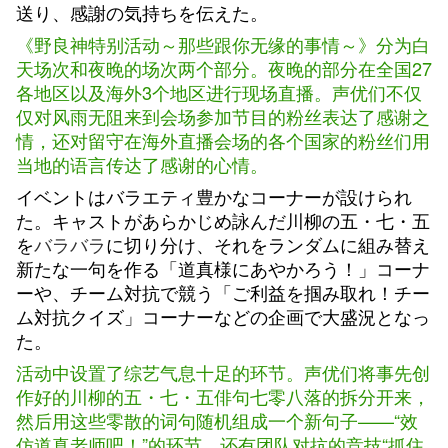
送り、感謝の気持ちを伝えた。
《野良神特别活动～那些跟你无缘的事情～》分为白
天场次和夜晚的场次两个部分。夜晚的部分在全国27
各地区以及海外3个地区进行现场直播。声优们不仅
仅对风雨无阻来到会场参加节目的粉丝表达了感谢之
情，还对留守在海外直播会场的各个国家的粉丝们用
当地的语言传达了感谢的心情。
イベントはバラエティ豊かなコーナーが設けられ
た。キャストがあらかじめ詠んだ川柳の五・七・五
を
バラバラ
に切り分け、それをランダムに組み替え
新たな一句を作る「道真様にあやかろう！」コーナ
ーや、チーム対抗で競う「ご利益を掴み取れ！チー
ム対抗クイズ」コーナーなどの企画で大盛況となっ
た。
活动中设置了综艺气息十足的环节。声优们将事先创
作好的川柳的五・七・五俳句七零八落的拆分开来，
然后用这些零散的词句随机组成一个新句子——“效
仿道真老师吧！”的环节，还有团队对抗的竞技“抓住