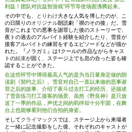
利益！团队对抗益智游戏”环节等使场面沸腾起来。
その中でも、
とりわけ
大きな人気を博したのが、こ
の日限りの
オリジナル
朗読劇「禊のその後」だ。雪
音がこれまでの悪事を謝罪した後のストーリーで、
夜トの過去のアルバイト経験を紹介したり、雪音が
接客アルバイトの練習をするエピソードなどが描か
れた。『ノラガミ』は1クールの作品ながらキャス
トの
結束
が固く、ステージ上でも息の合った姿も確
認することができた。
在这些环节中博得最高人气的是为当日量身定做的朗
读剧《契约之后》。雪音对自己一直以来做的恶事谢
罪之后的故事、介绍了夜斗过去打工的经历、还描述
了雪音练习打工接客的场景。虽然《野良神》是只放
送了一季的作品，声优之间的羁绊却十分牢固，在舞
台上也能够看到他们合拍的身姿。
そして
クライマックス
では、ステージ上から来場者
と一緒に記念撮影をした後、それぞれのキャストが