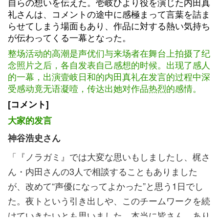
自らの想いを伝えた。壱岐ひより役を演じた内田真
礼さんは、コメントの途中に感極まって言葉を詰ま
らせてしまう場面もあり、作品に対する熱い気持ち
が伝わってくる一幕となった。
整场活动的高潮是声优们与来场者在舞台上拍摄了纪
念照片之后，各自发表自己感想的时候。出现了感人
的一幕，出演壹岐日和的内田真礼在发言的过程中深
受感动竟无语凝噎，传达出她对作品热烈的感情。
[コメント]
大家的发言
神谷浩史さん
「『ノラガミ』では大変な思いもしましたし、梶さ
ん・内田さんの3人で相談することもありました
が、改めて“声優になってよかった”と思う1日でし
た。夜トという引き出しや、このチームワークを続
けていきたいとも思いました。本当に皆さん、あり