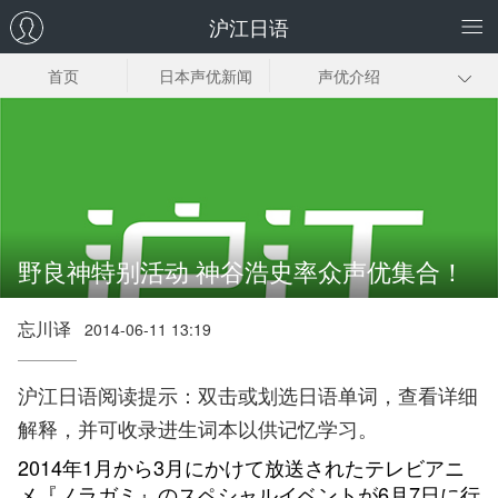
沪江日语
首页
日本声优新闻
声优介绍
声优歌曲
广播剧听写
声优朗读
声优模仿
声优博客
野良神特别活动 神谷浩史率众声优集合！
忘川译
2014-06-11 13:19
沪江日语阅读提示：双击或划选日语单词，查看详细
解释，并可收录进生词本以供记忆学习。
2014年1月から3月にかけて放送されたテレビアニ
メ『ノラガミ』のスペシャルイベントが6月7日に行