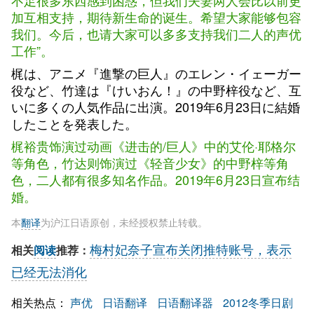
不足很多东西感到困惑，但我们夫妻两人会比以前更
加互相支持，期待新生命的诞生。希望大家能够包容
我们。今后，也请大家可以多多支持我们二人的声优
工作”。
梶は、アニメ『進撃の巨人』のエレン・イェーガー
役など、竹達は『けいおん！』の中野梓役など、互
いに多くの人気作品に出演。2019年6月23日に結婚
したことを発表した。
梶裕贵饰演过动画《进击的/巨人》中的艾伦·耶格尔
等角色，竹达则饰演过《轻音少女》的中野梓等角
色，二人都有很多知名作品。2019年6月23日宣布结
婚。
本
翻译
为沪江日语原创，未经授权禁止转载。
梅村妃奈子宣布关闭推特账号，表示
相关
阅读
推荐：
已经无法消化
相关热点：
声优
日语翻译
日语翻译器
2012冬季日剧