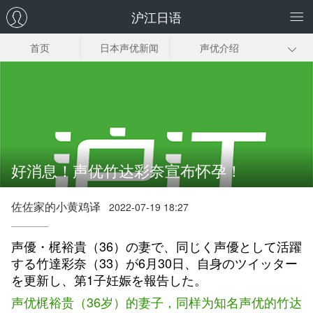
沪江日语
首页
日本声优新闻
声优介绍
声优歌曲
广播剧听写
声优朗读
声优模仿
声优博客
好消息！声优竹达彩奈宣布怀孕！
佐佐家的小黄鸡译
2022-07-19 18:27
声優・梶裕貴（36）の妻で、同じく声優として活躍
する竹達彩奈（33）が6月30日、自身のツイッター
を更新し、第1子妊娠を報告した。
声优梶裕贵（36岁）的妻子，同样为知名声优的竹达