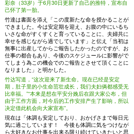
彩奈（33岁）于6月30日更新了自己的推特，宣布自
己怀了第一胎。
竹達は書面を添え「この度新たな命を授かることが
できました。今は安定期を迎え、お腹の中にいるち
いさな命がすくすくと育っていることに、夫婦共に
幸せを感じながら過でしています」と伝え「当初は
無事に出産してからご報告したかったのですが、お
仕事の都合もあり、今後のスケジュールに影響がで
てしまう為この機会でのご報告とさせて頂くことに
なりました」と明かした。
竹达写道，“这次迎来了新生命。现在已经是安定
期，肚子里的小生命茁壮成长，我们夫妇俩都感受无
比幸福。”“本来是想在平安分娩后在跟大家公布，但
由于工作方面，对今后的工作安排产生了影响，所以
决定借此机会向大家宣布”。
現在は「体調も安定しており、おかげさまで毎日元
気に過ごしています！ 今後も体調に気をつけなが
ら大好きなお仕事を出来る限り続けていきたいと思