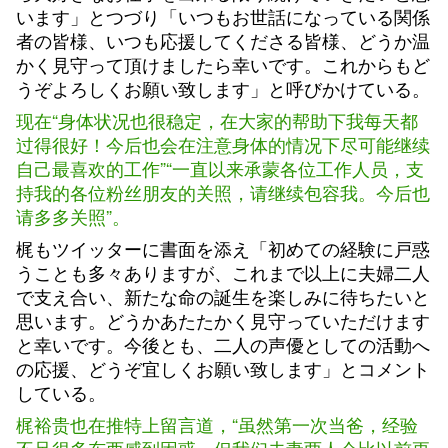
います」とつづり「いつもお世話になっている関係
者の皆様、いつも応援してくださる皆様、どうか温
かく見守って頂けましたら幸いです。これからもど
うぞよろしくお願い致します」と呼びかけている。
现在“身体状况也很稳定，在大家的帮助下我每天都
过得很好！今后也会在注意身体的情况下尽可能继续
自己最喜欢的工作”“一直以来承蒙各位工作人员，支
持我的各位粉丝朋友的关照，请继续包容我。今后也
请多多关照”。
梶もツイッターに書面を添え「初めての経験に戸惑
うことも多々ありますが、これまで以上に夫婦二人
で支え合い、新たな命の誕生を楽しみに待ちたいと
思います。どうかあたたかく見守っていただけます
と幸いです。今後とも、二人の声優としての活動へ
の応援、どうぞ宜しくお願い致します」とコメント
している。
梶裕贵也在推特上留言道，“虽然第一次当爸，经验