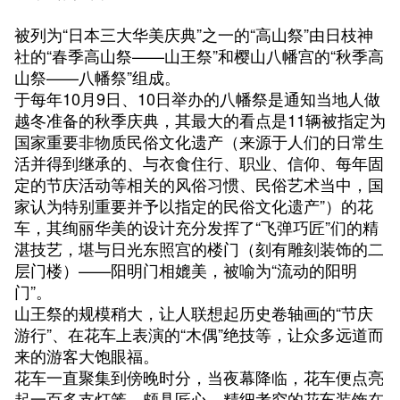
被列为“日本三大华美庆典”之一的“高山祭”由日枝神
社的“春季高山祭——山王祭”和樱山八幡宫的“秋季高
山祭——八幡祭”组成。
于每年10月9日、10日举办的八幡祭是通知当地人做
越冬准备的秋季庆典，其最大的看点是11辆被指定为
国家重要非物质民俗文化遗产（来源于人们的日常生
活并得到继承的、与衣食住行、职业、信仰、每年固
定的节庆活动等相关的风俗习惯、民俗艺术当中，国
家认为特别重要并予以指定的民俗文化遗产”）的花
车，其绚丽华美的设计充分发挥了“飞弹巧匠”们的精
湛技艺，堪与日光东照宫的楼门（刻有雕刻装饰的二
层门楼）——阳明门相媲美，被喻为“流动的阳明
门”。
山王祭的规模稍大，让人联想起历史卷轴画的“节庆
游行”、在花车上表演的“木偶”绝技等，让众多远道而
来的游客大饱眼福。
花车一直聚集到傍晚时分，当夜幕降临，花车便点亮
起一百多支灯笼。颇具匠心、精细考究的花车装饰在