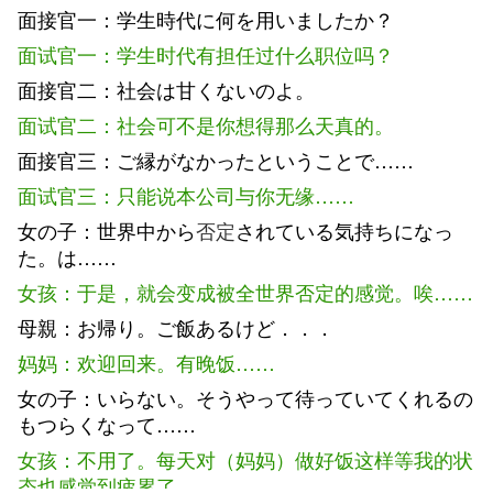
面接官一：学生時代に何を用いましたか？
面试官一：学生时代有担任过什么职位吗？
面接官二：社会は甘くないのよ。
面试官二：社会可不是你想得那么天真的。
面接官三：ご縁がなかったということで……
面试官三：只能说本公司与你无缘……
女の子：世界中から
否定
されている気持ちになっ
た。は……
女孩：于是，就会变成被全世界否定的感觉。唉……
母親：お帰り。ご飯あるけど．．．
妈妈：欢迎回来。有晚饭……
女の子：いらない。そうやって待っていてくれるの
もつらくなって……
女孩：不用了。每天对（妈妈）做好饭这样等我的状
态也感觉到疲累了……