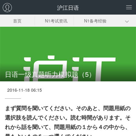
沪江日语
首页
N1考试资讯
N1备考经验
日语一级答案解
词汇
语法
析
阅读
听力
准考证
考试时间
资料下载
日语一级真题听力模拟题（5）
2016-11-18 06:15
まず質問を聞いてください。そのあと、問題用紙の
選択肢を読んでください。読む時間があります。そ
れから話を聞いて、問題用紙の１から４の中から、