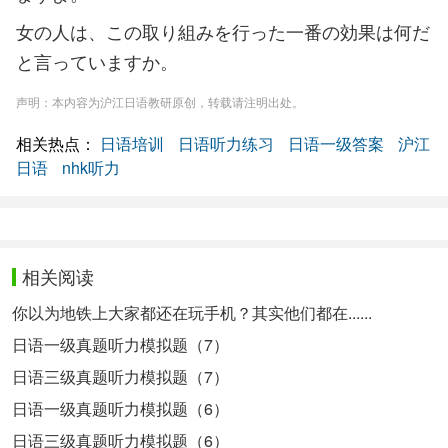
女の人は、この取り組みを行った一番の効果は何だ
と言っていますか。
声明：本内容为沪江日语教研原创，转载请注明出处。
相关热点：
日语培训
日语听力练习
日语一级答案
沪江
日语
nhk听力
相关阅读
你以为地铁上大家都还在玩手机？其实他们都在......
日语一级真题听力模拟题（7）
日语三级真题听力模拟题（7）
日语一级真题听力模拟题（6）
日语三级真题听力模拟题（6）