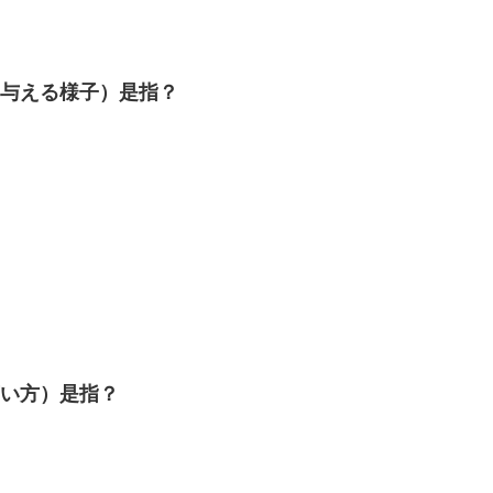
与える様子）是指？
言い方）是指？