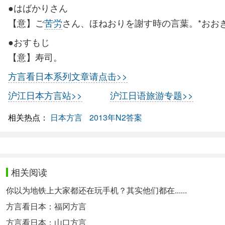
●はばかりさん
【意】ご
苦労
さん、ほねおりを謝す時の言葉。*おお
●おすもじ
【意】寿司。
方言看日本系列文章请点击>>
沪江日本方言站>>
沪江日语旅游专题>>
相关热点：
日本方言
2013年N2答案
相关阅读
你以为地铁上大家都还在玩手机？其实他们都在......
方言看日本：福冈方言
方言看日本：山口方言