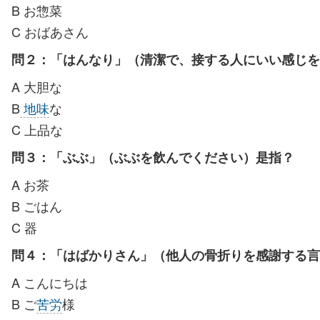
B お惣菜
C おばあさん
問２：「はんなり」（清潔で、接する人にいい感じを
A 大胆な
B
地味
な
C 上品な
問３：「ぶぶ」（ぶぶを飲んでください）是指？
A お茶
B ごはん
C 器
問４：「はばかりさん」（他人の骨折りを感謝する
A こんにちは
B ご
苦労
様