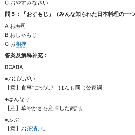
C おやすみなさい
問５：「おすもじ」（みんな知られた日本料理の一つ
A お寿司
B おしゃもじ
C お
相撲
答案及解释补充：
BCABA
●おばんざい
【意】食事*ごぜん? はんも同じ公家詞。
●はんなり
【意】華やかさを意味した副詞。
●ぶぶ
【意】お
茶漬け
。