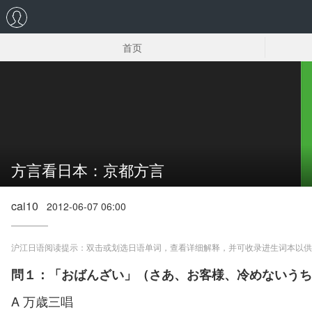
首页
关西方言文化
日语方言学习
方言看日本：京都方言
cai10
2012-06-07 06:00
沪江日语阅读提示：双击或划选日语单词，查看详细解释，并可收录进生词本以供
問１：「おばんざい」（さあ、お客様、冷めないうち
A 万歳三唱