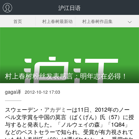
沪江日语
首页
村上春树最新动
村上春树作品集
态
村上春树经典语
村上春树专访
名家眼中的村上
录
春树
村上春树作品下
载
村上春树粉丝发表感言：明年志在必得！
gaga译
2012-10-12 17:03
スウェーデン・
アカデミー
は11日、2012年のノー
ベル文学賞を中国の莫言（ばくげん）氏（57）に授
与すると発表した。「ノルウェイの森」「1Q84」
などのベストセラーで知られ、受賞が有力視されて