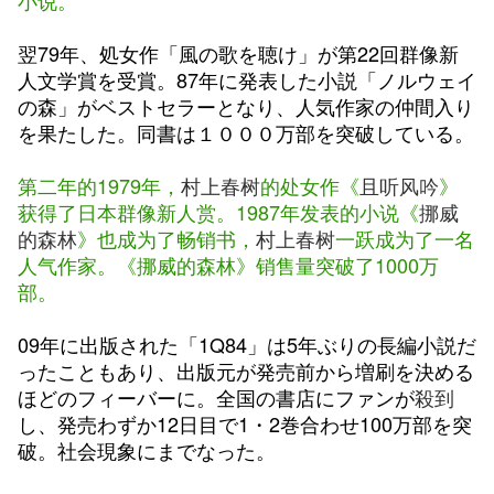
小说。
翌79年、処女作「風の歌を聴け」が第22回群像新
人文学賞を受賞。87年に発表した小説「ノルウェイ
の森」がベストセラーとなり、人気作家の仲間入り
を果たした。同書は１０００万部を突破している。
第二年的1979年，
村上春树
的处女作《
且听风吟
》
获得了日本群像新人赏。1987年发表的小说《
挪威
的森林
》也成为了畅销书，
村上春树
一跃成为了一名
人气作家。《挪威的森林》销售量突破了1000万
部。
09年に出版された「1Q84」は5年ぶりの長編小説だ
ったこともあり、出版元が発売前から増刷を決める
ほどのフィーバーに。全国の書店にファンが
殺到
し、発売わずか12日目で1・2巻合わせ100万部を突
破。社会現象にまでなった。