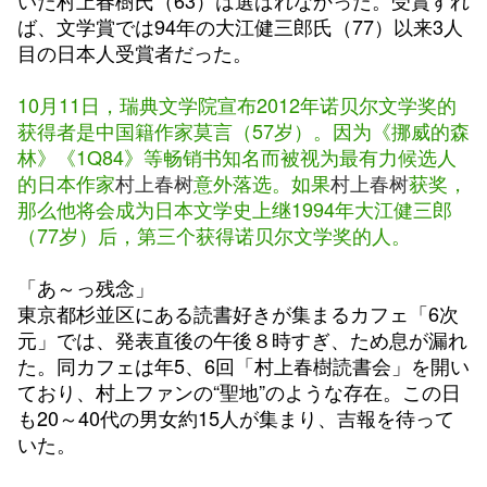
いた村上春樹氏（63）は選ばれなかった。受賞すれ
ば、文学賞では94年の大江健三郎氏（77）以来3人
目の日本人受賞者だった。
10月11日，瑞典文学院宣布2012年诺贝尔文学奖的
获得者是中国籍作家莫言（57岁）。因为《挪威的森
林》《1Q84》等畅销书知名而被视为最有力候选人
的日本作家
村上春树
意外落选。如果
村上春树
获奖，
那么他将会成为日本文学史上继1994年大江健三郎
（77岁）后，第三个获得诺贝尔文学奖的人。
「あ～っ残念」
東京都杉並区にある読書好きが集まるカフェ「6次
元」では、発表直後の午後８時すぎ、ため息が漏れ
た。同カフェは年5、6回「村上春樹読書会」を開い
ており、村上ファンの“聖地”のような存在。この日
も20～40代の男女約15人が集まり、吉報を待って
いた。