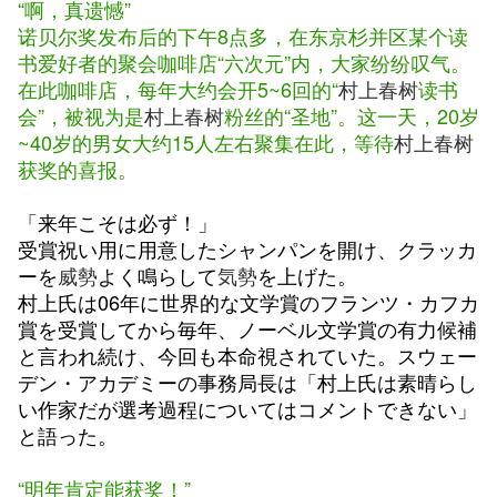
“啊，真遗憾”
诺贝尔奖发布后的下午8点多，在东京杉并区某个读
书爱好者的聚会咖啡店“六次元”内，大家纷纷叹气。
在此咖啡店，每年大约会开5~6回的“
村上春树
读书
会”，被视为是
村上春树
粉丝的“圣地”。这一天，20岁
~40岁的男女大约15人左右聚集在此，等待
村上春树
获奖的喜报。
「来年こそは必ず！」
受賞祝い用に用意したシャンパンを開け、クラッカ
ーを
威勢
よく鳴らして
気勢
を上げた。
村上氏は06年に世界的な文学賞のフランツ・カフカ
賞を受賞してから毎年、ノーベル文学賞の有力候補
と言われ続け、今回も本命視されていた。スウェー
デン・アカデミーの事務局長は「村上氏は素晴らし
い作家だが選考過程についてはコメントできない」
と語った。
“明年肯定能获奖！”