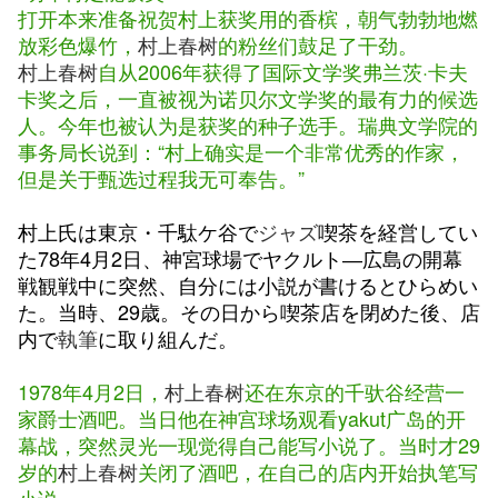
打开本来准备祝贺村上获奖用的香槟，朝气勃勃地燃
放彩色爆竹，
村上春树
的粉丝们鼓足了干劲。
村上春树
自从2006年获得了国际文学奖弗兰茨·卡夫
卡奖之后，一直被视为诺贝尔文学奖的最有力的候选
人。今年也被认为是获奖的种子选手。瑞典文学院的
事务局长说到：“村上确实是一个非常优秀的作家，
但是关于甄选过程我无可奉告。”
村上氏は東京・千駄ケ谷で
ジャズ
喫茶を経営してい
た78年4月2日、神宮球場でヤクルト―広島の開幕
戦観戦中に突然、自分には小説が書けるとひらめい
た。当時、29歳。その日から喫茶店を閉めた後、店
内で
執筆
に取り組んだ。
1978年4月2日，
村上春树
还在东京的千驮谷经营一
家爵士酒吧。当日他在神宫球场观看yakut广岛的开
幕战，突然灵光一现觉得自己能写小说了。当时才29
岁的
村上春树
关闭了酒吧，在自己的店内开始执笔写