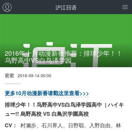
沪江日语
2016年十月动漫新番推荐：排球少年！！
乌野高中VS白鸟泽学园
蜜蜜
2016-09-14 00:00
更多10月动漫新番请戳这里查看>>>
排球少年！！鸟野高中VS白鸟泽学园高中 | ハイキ
ュー!! 烏野高校 VS 白鳥沢学園高校
村濑步、石川界人、日野聪、入野自由、林
CV：