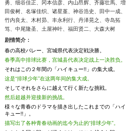
勇、细谷佳正、冈本信彦、内山昂辉、齐藤壮馬、増
田俊树、名塚佳织、诸星堇、神谷浩史、田中一成、
竹内良太、木村昴、丰永利行、丹泽晃之、寺岛拓
笃、中尾隆圣、土屋神叶、福田贤二、大森大树
剧情简介：
春の高校バレー、宮城県代表決定戦決勝。
春季高中排球比赛，宫城县代表决定战上一决胜负。
それはこの２年間の「ハイキュー!!」の集大成。
这是“排球少年”在这两年间的集大成。
そしてそれをさらに越えて行く新たな挑戦。
然后超越并迎接新的挑战。
様々な青春のドラマを描き出したこれまでの「ハイ
キュー!!」。
描写出了各种青春动画的迄今为止的“排球少年”。