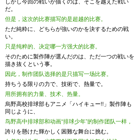
しかし今回の戦いが描くのは、そこを越えた戦い
だ。
但是，这次的比赛描写的是超越的比赛。
ただ純粋に、どちらが強いのかを決するための戦
い。
只是纯粹的、决定哪一方强大的比赛。
そのために製作陣が選んだのは、ただ一つの戦いを
描き抜くという事。
因此，制作团队选择的是只描写一场比赛。
持ちうる限りの力で、技術で、熱量で。
用所拥有的力量、技术、热量。
烏野高校排球部もアニメ「ハイキュー!!」製作陣も
同じように、
鸟野高中排球部和动画“排球少年”的制作团队一样，
誇りを懸けた輝かしく困難な舞台に挑む。