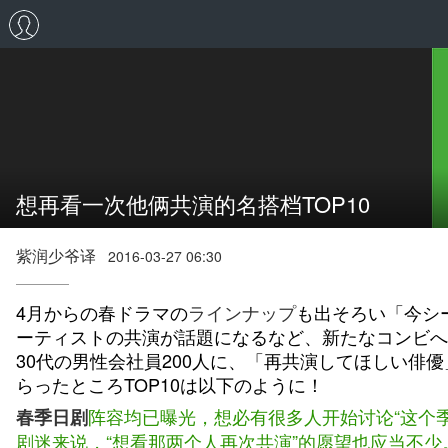
想再看一次他俩共演的名搭档TOP10
紫润少爷译
2016-03-27 06:30
4月からの春ドラマの
ラインナップ
も出そろい「今シ
ーティストの共演が話題になるなど、新たなコンビへ
30代の男性会社員200人に、「再共演してほしい俳優
らったところTOP10は以下のように！
阵容均已曝光，想必有很多人开始讨论“这个
春季日剧
剧迷来说，“想看那两个人再次共演”的愿望也应当不少。因