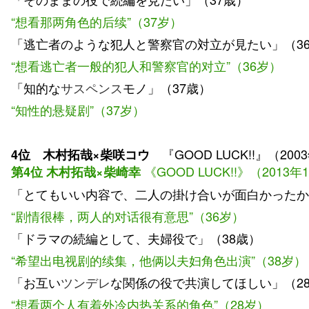
“想看那两角色的后续”（37岁）
「逃亡者のような犯人と警察官の対立が見たい」（3
“想看逃亡者一般的犯人和警察官的对立”（36岁）
「知的な
サスペンス
モノ
」（37歳）
“知性的悬疑剧”（37岁）
『GOOD LUCK!!』（200
4位 木村拓哉×柴咲コウ
《GOOD LUCK
!!
》（2013年1
第4位 木村拓哉×柴崎幸
「とてもいい内容で、二人の掛け合いが面白かったか
“剧情很棒，两人的对话很有意思”（36岁）
「ドラマの続編として、夫婦役で」（38歳）
“希望出电视剧的续集，他俩以夫妇角色出演”（38岁）
「お互い
ツンデレ
な関係の役で共演してほしい」（2
“想看两个人有着外冷内热关系的角色”（28岁）