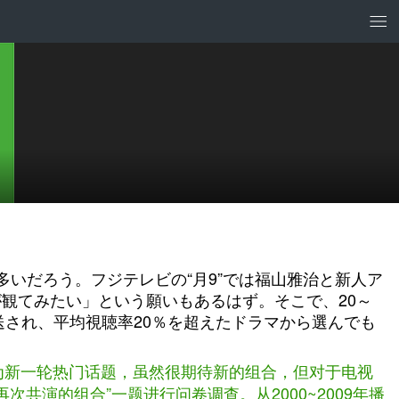
いだろう。フジテレビの“月9”では福山雅治と新人ア
観てみたい」という願いもあるはず。そこで、20～
放送され、平均視聴率20％を超えたドラマから選んでも
为新一轮热门话题，虽然很期待新的组合，但对于电视
次共演的组合”一题进行问卷调查。从2000~2009年播