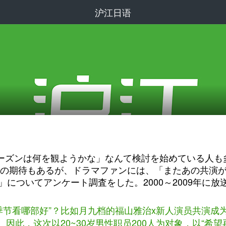
沪江日语
ーズンは何を観ようかな」なんて検討を始めている人も多
の期待もあるが、ドラマファンには、「またあの共演が
」についてアンケート調査をした。2000～2009年に
季节看哪部好”？比如月九档的福山雅治x新人演员共演成
此，这次以20~30岁男性职员200人为对象，以“希望再