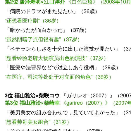
《白色巨塔》（2003年10
第2位 唐泽寿明×江口洋介
「病院のドラマがまた見たい」（36歳）
“还想看医疗剧”（36岁）
「暗かったが面白かった」（37歳）
“虽然阴暗了点但很有趣”（37岁）
「ベテランらしさを十分に出した演技が見たい」（3
“想看经验老牌大物演员出色的演技”（37岁）
「医療や
法曹界
などで対立しあう役柄」（39歳）
“在医疗、司法等处处于对立面的角色”（39岁）
『ガリレオ（2007）』（20
3位
福山雅治×柴咲コウ
《garireo（2007）
》（
200
第3位 福山雅治×柴崎幸
「美男美女の組み合わせで，見ていてよかった」（3
“想看帅哥美女组合”（31岁）
「そのままの役で続編を見たい」（37歳）