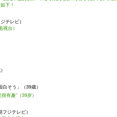
情如下！
フジテレビ）
士电视台）
）
歳）
面白そう」（39歳）
很有趣”（39岁）
月期フジテレビ）