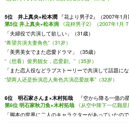
『花より男子2』（2007年1月
5位 井上真央×松本潤
《花样男子2》（2007年1月 T
第5位
井上真央×松本润
「夫婦役で共演して欲しい」（31歳）
“希望共演夫妻角色”（31岁）
「美男美女でまた恋愛ドラマ」（35歳）
“（想看）俊男靓女，恋爱剧。”（35岁）
「また恋人役などラブストーリーで共演して話題にな
“望两人还是扮演恋人角色共演恋爱故事”（32岁）
『空から降る一億の星』
6位 明石家さんま×木村拓哉
《从空中降下一亿颗星星
第6位 明石家秋刀鱼
×木村拓哉
「脚本の世界に二人のキャラクターがあっていたので
“在编剧的世界里是有这两个人的角色，所以期待后续共