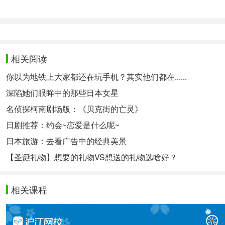
「二人とも悪役など、今までにない役柄も面白そう」
“（因为）两人都没有演过恶角，想必（共演）会很有趣
『電車男』（2005年7月期
7位 伊藤淳史×伊東美咲
相关阅读
《电车男》（2005年7月 
第7位
伊藤淳史×伊东美咲
你以为地铁上大家都还在玩手机？其实他们都在......
「アンバランス加減がよかった」（32歳）
深陷她们眼眸中的那些日本女星
“有点不平衡的感觉刚刚好”（32岁）
名侦探柯南剧场版：《贝克街的亡灵》
「二人とも教師役のスクールドラマなんかもいい」（
日剧推荐：约会~恋爱是什么呢~
“两人都是教师一角的校园剧应该不错”（31岁）
日本旅游：去看广告中的经典美景
【圣诞礼物】想要的礼物VS想送的礼物选啥好？
『Dr.コトー診療所2006』
8位 吉岡秀隆×柴咲コウ
《五岛医生诊疗所2006》（20
第8位
吉冈秀隆×柴崎幸
相关课程
『華麗なる一族』（2007
9位 木村拓哉×北大路欣也
《华丽的一族》（2007年1
第9位 木村拓哉
×北大路欣也