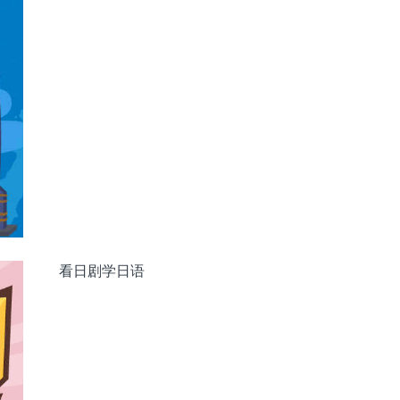
ーブレイン）』（2009年4月期TBS）
S）
ト
役。綾瀬はキャリアウーマン役」（35歳）
啃老族，绫濑饰演职业女性”（35岁）
载请注明出处。中文翻译仅代表译者个人观点，仅供参
看日剧学日语