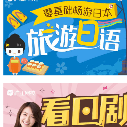
『MR.BRAIN（ミスタ
10位 木村拓哉×綾瀬はるか
《脑神探》（2009年4月 TB
第10位
木村拓哉×绫濑遥
「名コンビだったから再共演に期待。キムタクは
ニー
“因为两人是名组合，所以非常期待再次共演。木村饰演
声明：本双语文章的中文翻译系沪江日语原创内容，转
相关热点：
岚arashi
SMAP成员
井上真央
日本商务礼仪