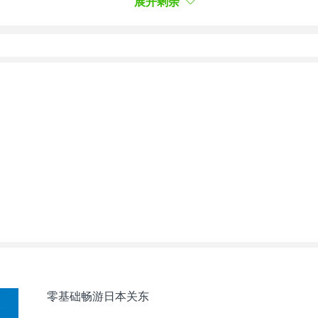
展开剩余
（35歳）
”（35岁）
フジテレビ）
富士电视）
31歳）
（2006年10月期フジテレビ）
06年10月 富士电视）
年1月期TBS）
零基础畅游日本关东
月 TBS）