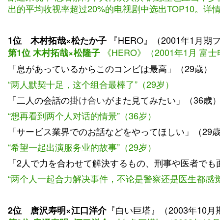
出的平均收视率超过20%的电视剧中选出TOP10。详
『HERO』（2001年1月期
1位 木村拓哉×松たか子
《HERO》（2001年1月 富
第1位 木村拓哉×松隆子
「息があっているからこのコンビは最高」（29歳）
“两人默契十足，这个组合最棒了”（29岁）
「二人の会話の
掛け合い
がまた見てみたい」（36歳
“想再看到两个人对话的情景”（36岁）
「サービス業界でのお話などをやってほしい」（29
“希望一起出演服务业的故事”（29岁）
「2人で力を合わせて解決するもの、刑事や医者でも
“两个人一起合力解决事件，不论是警察还是医生都感觉
『白い巨塔』（2003年10
2位 唐沢寿明×江口洋介